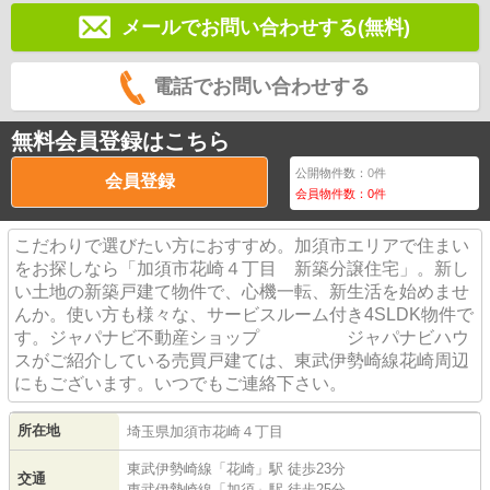
メールでお問い合わせする(無料)
電話でお問い合わせする
無料会員登録はこちら
公開物件数：
0
件
会員登録
会員物件数：
0
件
こだわりで選びたい方におすすめ。加須市エリアで住まい
をお探しなら「加須市花崎４丁目 新築分譲住宅」。新し
い土地の新築戸建て物件で、心機一転、新生活を始めませ
んか。使い方も様々な、サービスルーム付き4SLDK物件で
す。ジャパナビ不動産ショップ ジャパナビハウ
スがご紹介している売買戸建ては、東武伊勢崎線花崎周辺
にもございます。いつでもご連絡下さい。
所在地
埼玉県
加須市
花崎
４丁目
東武伊勢崎線
「
花崎
」駅 徒歩23分
交通
東武伊勢崎線
「
加須
」駅 徒歩25分