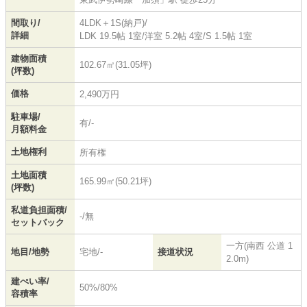
間取り/
4LDK＋1S(納戸)/
詳細
LDK 19.5帖 1室
/
洋室 5.2帖 4室
/
S 1.5帖 1室
建物面積
102.67㎡(31.05坪)
(坪数)
価格
2,490万円
駐車場/
有/-
月額料金
土地権利
所有権
土地面積
165.99㎡(50.21坪)
(坪数)
私道負担面積/
-/無
セットバック
一方(南西 公道 1
地目/地勢
宅地/-
接道状況
2.0m)
建ぺい率/
50%/80%
容積率