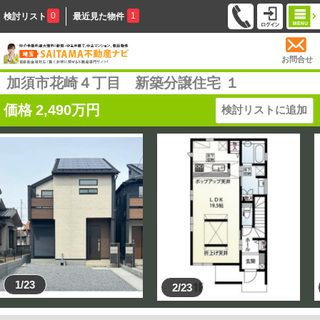
0
1
検討リスト
最近見た物件
お問合せ
加須市花崎４丁目 新築分譲住宅 １
価格
2,490
万円
検討リストに追加
1/23
2/23