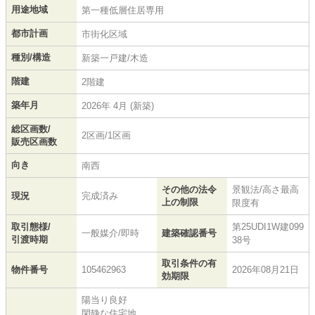
用途地域
第一種低層住居専用
都市計画
市街化区域
種別/構造
新築一戸建/木造
階建
2階建
築年月
2026年 4月 (新築)
総区画数/
2区画/1区画
販売区画数
向き
南西
その他の法令
景観法/高さ最高
現況
完成済み
上の制限
限度有
取引態様/
第25UDI1W建099
一般媒介/即時
建築確認番号
引渡時期
38号
取引条件の有
物件番号
105462963
2026年08月21日
効期限
陽当り良好
閑静な住宅地