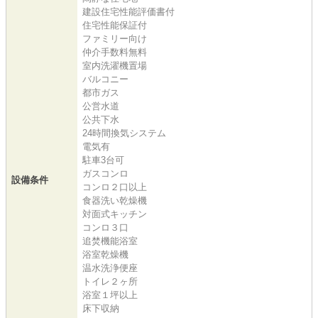
建設住宅性能評価書付
住宅性能保証付
ファミリー向け
仲介手数料無料
室内洗濯機置場
バルコニー
都市ガス
公営水道
公共下水
24時間換気システム
電気有
駐車3台可
ガスコンロ
設備条件
コンロ２口以上
食器洗い乾燥機
対面式キッチン
コンロ３口
追焚機能浴室
浴室乾燥機
温水洗浄便座
トイレ２ヶ所
浴室１坪以上
床下収納