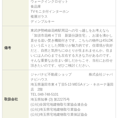
ウォークインクロゼット
食品庫
TVモニタ付インターホン
複層ガラス
ディンプルキー
東武伊勢崎線花崎駅周辺への引っ越しをお考えなら
「加須市花崎４丁目 新築分譲住宅」。お湯を沸かし
直せる追い焚き機能付きです。こちらの物件は4SLDK
という広々とした間取りが魅力的です。住環境が良好
備考
だと、自然と気持ちにゆとりが生まれませんか。住ま
いには人の心までも左右する大きな力があるのです。
そんな重要なお住まい探しだからこそ、当社にお任せ
頂きたいのです。ぜひご検討ください。
ジャパナビ不動産ショップ 株式会社ジャパ
ナビハウス
埼玉県蓮田市東４丁目5-13 MEGAドン・キホーテ蓮田
店 2階
TEL:048-748-5101
取扱会社
埼玉県知事 (3) 第22275号
(公社)全国宅地建物取引業協会連合会
(公社)埼玉県宅地建物取引業協会
(公社)埼玉県宅地建物取引業保証協会