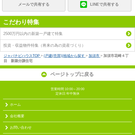
メールで共有する
LINEで共有する
こだわり特集
2500万円以内の新築一戸建て特集
投資・収益物件特集（将来の為の資産づくり）
ジャパナビハウスTOP
>
(戸建(売買))地域から探す
>
加須市
>
加須市花崎４丁
目 新築分譲住宅
ページトップに戻る
営業時間:10:00～20:00
定休日:年中無休
ホーム
会社概要
お問い合わせ