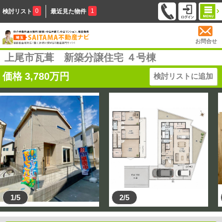
0
1
検討リスト
最近見た物件
お問合せ
上尾市瓦葺 新築分譲住宅 ４号棟
価格
3,780
万円
検討リストに追加
1/5
2/5