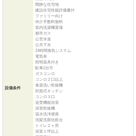
閑静な住宅地
建設住宅性能評価書付
ファミリー向け
仲介手数料無料
室内洗濯機置場
都市ガス
公営水道
公共下水
24時間換気システム
電気有
照明器具付き
駐車2台可
ガスコンロ
コンロ２口以上
食器洗い乾燥機
設備条件
対面式キッチン
コンロ３口
追焚機能浴室
浴室乾燥機
温水洗浄便座
洗髪洗面化粧台
トイレ２ヶ所
浴室１坪以上