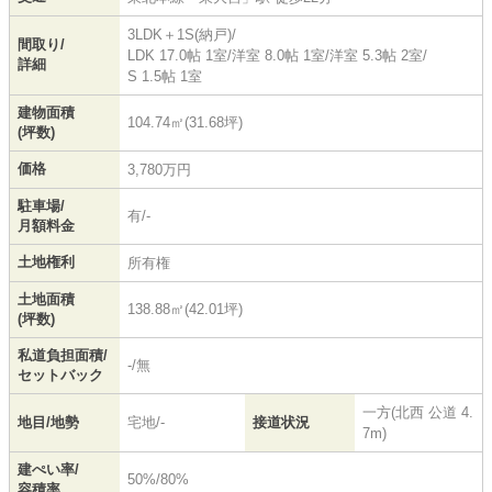
3LDK＋1S(納戸)/
間取り/
LDK 17.0帖 1室
/
洋室 8.0帖 1室
/
洋室 5.3帖 2室
/
詳細
S 1.5帖 1室
建物面積
104.74㎡(31.68坪)
(坪数)
価格
3,780万円
駐車場/
有/-
月額料金
土地権利
所有権
土地面積
138.88㎡(42.01坪)
(坪数)
私道負担面積/
-/無
セットバック
一方(北西 公道 4.
地目/地勢
宅地/-
接道状況
7m)
建ぺい率/
50%/80%
容積率