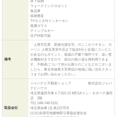
床下収納
ウォークインクロゼット
食品庫
収納豊富
TVモニタ付インターホン
複層ガラス
ディンプルキー
住戸内覧可能
「上尾市瓦葺 新築分譲住宅」のここがイチオシ。ロ
ーソン 上尾瓦葺安中店まで徒歩6分と近場にコンビニ
があるのもポイント。新築の戸建て物件です。追い焚
備考
き機能付きですので、前日の残り湯を再利用できま
す。不動産について何かお困りのことなどがございま
したら、東北本線東大宮周辺の地域に強い当社スタッ
フまでお問い合わせください。
ジャパナビ不動産ショップ 株式会社ジャパ
ナビハウス
埼玉県蓮田市東４丁目5-13 MEGAドン・キホーテ蓮田
店 2階
TEL:048-748-5101
取扱会社
埼玉県知事 (3) 第22275号
(公社)全国宅地建物取引業協会連合会