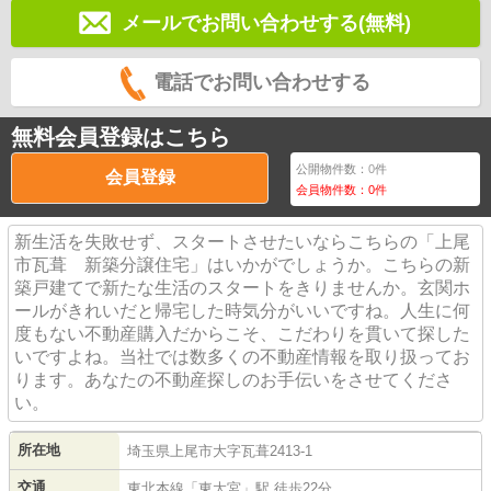
メールでお問い合わせする(無料)
電話でお問い合わせする
無料会員登録はこちら
公開物件数：
0
件
会員登録
会員物件数：
0
件
新生活を失敗せず、スタートさせたいならこちらの「上尾
市瓦葺 新築分譲住宅」はいかがでしょうか。こちらの新
築戸建てで新たな生活のスタートをきりませんか。玄関ホ
ールがきれいだと帰宅した時気分がいいですね。人生に何
度もない不動産購入だからこそ、こだわりを貫いて探した
いですよね。当社では数多くの不動産情報を取り扱ってお
ります。あなたの不動産探しのお手伝いをさせてくださ
い。
所在地
埼玉県
上尾市
大字瓦葺
2413-1
交通
東北本線
「
東大宮
」駅 徒歩22分