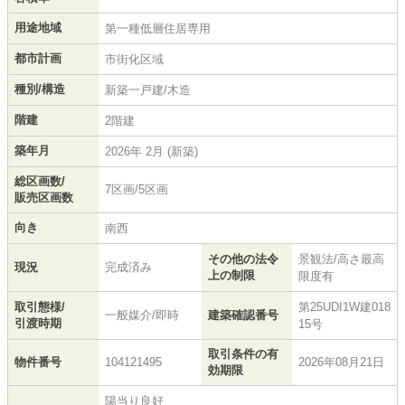
用途地域
第一種低層住居専用
都市計画
市街化区域
種別/構造
新築一戸建/木造
階建
2階建
築年月
2026年 2月 (新築)
総区画数/
7区画/5区画
販売区画数
向き
南西
その他の法令
景観法/高さ最高
現況
完成済み
上の制限
限度有
取引態様/
第25UDI1W建018
一般媒介/即時
建築確認番号
引渡時期
15号
取引条件の有
物件番号
104121495
2026年08月21日
効期限
陽当り良好