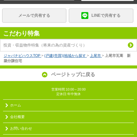
メールで共有する
LINEで共有する
こだわり特集
投資・収益物件特集（将来の為の資産づくり）
ジャパナビハウスTOP
>
(戸建(売買))地域から探す
>
上尾市
>
上尾市瓦葺 新
築分譲住宅
ページトップに戻る
営業時間:10:00～20:00
定休日:年中無休
ホーム
会社概要
お問い合わせ