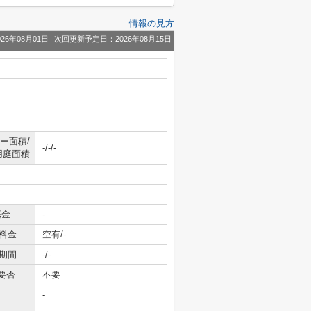
情報の見方
26年08月01日
次回更新予定日：2026年08月15日
ー面積/
-/-/-
用庭面積
基金
-
料金
空有/-
期間
-/-
要否
不要
-