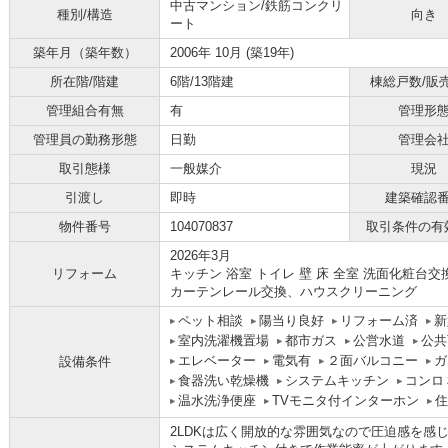
中古マンション/鉄筋コンクリ
種別/構造
向き
ート
築年月（築年数）
2006年 10月 (築19年)
所在階/階建
6階/13階建
棟総戸数/販
管理組合有無
有
管理形
管理員の勤務形態
日勤
管理会
取引態様
一般媒介
現況
引渡し
即時
建築確認
物件番号
104070837
取引条件の有
2026年3月
リフォーム
キッチン 浴室 トイレ 壁 床 全室 洗面化粧
カーテンレール交換、ハウスクリーニング
ペット相談
陽当り良好
リフォーム済
新
室内洗濯機置場
都市ガス
公営水道
公共
エレベーター
電気有
２面バルコニー
ガ
設備条件
食器洗い乾燥機
システムキッチン
コンロ
温水洗浄便座
TVモニタ付インターホン
住
2LDKは広く開放的な雰囲気なので圧迫感を感