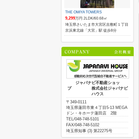
THE OMIYA TOWERS
9,299
万円 2LDK/60.68㎡
埼玉県さいたま市大宮区吉敷町１丁目
京浜東北線「大宮」駅 徒歩8分
ジャパナビ不動産ショッ
プ 株式会社ジャパナビ
ハウス
〒349-0111
埼玉県蓮田市東４丁目5-13 MEGA
ドン・キホーテ蓮田店 2階
TEL/048-748-5101
FAX/048-748-5102
埼玉県知事 (3) 第22275号