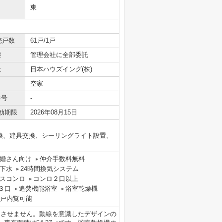
東
売戸数
61戸/1戸
態
管理会社に全部委託
社
日本ハウズイング(株)
空家
番号
-
効期限
2026年08月15日
台交換、建具交換、シーリングライト設置、
婚さん向け
仲介手数料無料
下水
24時間換気システム
スコンロ
コンロ２口以上
３口
追焚機能浴室
浴室乾燥機
戸内覧可能
じさせません。動線を意識したデザインの