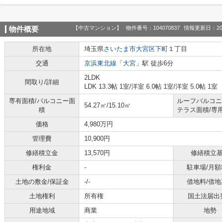
【中古マンション】
物件番号：104070837
情報更新日：20
物件概要
所在地
埼玉県
さいたま市大宮区
下町
１丁目
交通
京浜東北線
「
大宮
」駅 徒歩6分
2LDK
間取り/詳細
LDK 13.3帖 1室
/
洋室 6.0帖 1室
/
洋室 5.0帖 1室
専有面積/バルコニー面
ルーフバルコニ
54.27㎡/15.10㎡
積
テラス面積/専
価格
4,980万円
管理費
10,900円
修繕積立金
13,570円
修繕積立
権利金
-
駐車場/月額
土地の敷金/保証金
-/-
借地料/借地
土地権利
所有権
国土法届出
用途地域
商業
地勢