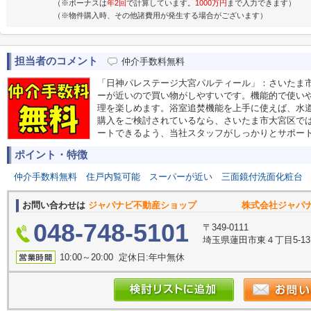
（※ボーナスは
年2回
で計算しています。
1000万円
まで入力できます）
（※物件購入時、その他諸費用が発生する場合がございます）
担当者のコメント
仲介手数料無料
「日神パレステージ大宮パルティール」：さいたま
ーが近いので買い物がしやすいです。機能的で使い
理を楽しめます。浴室追焚機能を上手に使えば、水
購入をご検討されているなら、さいたま市大宮区で
ートできるよう、当社スタッフがしっかりとサポー
ポイント・特徴
仲介手数料無料
住戸内覧可能
スーパーが近い
三面鏡付洗面化粧台
お問い合わせは
ジャパナビ不動産ショップ 株式会社ジャパナ
048-748-5101
〒349-0111
埼玉県蓮田市東４丁目5-1
10:00～20:00 定休日:年中無休