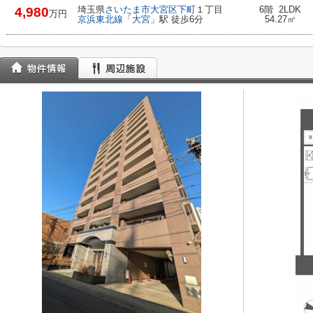
埼玉県
さいたま市大宮区
下町
１丁目
6階 2LDK
4,980
万円
京浜東北線
「
大宮
」駅 徒歩6分
54.27㎡