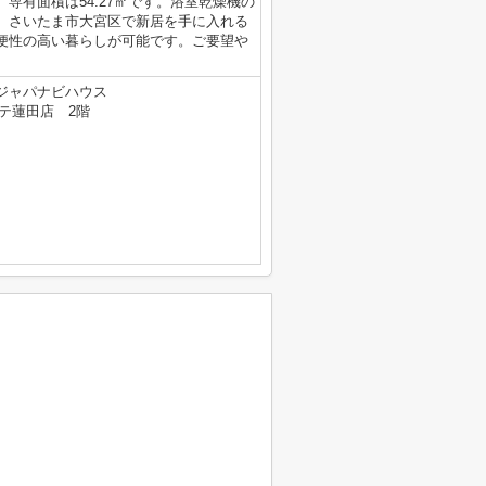
専有面積は54.27㎡です。浴室乾燥機の
。さいたま市大宮区で新居を手に入れる
便性の高い暮らしが可能です。ご要望や
ャパナビハウス
ーテ蓮田店 2階