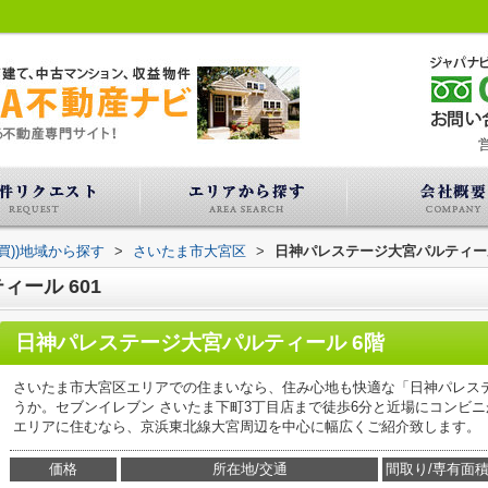
営
買))地域から探す
>
さいたま市大宮区
>
日神パレステージ大宮パルティー
ール 601
日神パレステージ大宮パルティール 6階
さいたま市大宮区エリアでの住まいなら、住み心地も快適な「日神パレス
うか。セブンイレブン さいたま下町3丁目店まで徒歩6分と近場にコンビ
エリアに住むなら、京浜東北線大宮周辺を中心に幅広くご紹介致します。
価格
所在地/交通
間取り/専有面