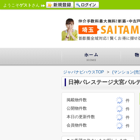
ようこそ
ゲスト
さん
ジャパナビハウスTOP
>
(マンション(売
日神パレステージ大宮パルティ
掲載物件数
件
公開物件数
件
本日の更新件数
件
会員物件数
件