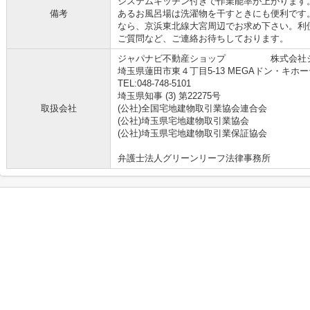
システムキッチン付きで作業能率が上がります。
備考
あるお風呂場は洗濯物を干すときにも便利です
なら、京浜東北線大宮周辺でお求め下さい。利
ご質問など、ご連絡お待ちしております。
ジャパナビ不動産ショップ 株式会社ジ
埼玉県蓮田市東４丁目5-13 MEGAドン・キホ
TEL:048-748-5101
埼玉県知事 (3) 第22275号
取扱会社
(公社)全国宅地建物取引業協会連合会
(公社)埼玉県宅地建物取引業協会
(公社)埼玉県宅地建物取引業保証協会
弁護士法人グリーンリーフ法律事務所