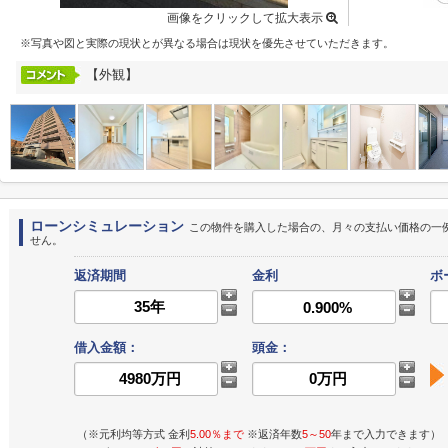
画像をクリックして拡大表示
※写真や図と実際の現状とが異なる場合は現状を優先させていただきます。
【外観】
ローンシミュレーション
この物件を購入した場合の、月々の支払い価格の一
せん。
返済期間
金利
ボ
借入金額：
頭金：
（※元利均等方式 金利
5.00％まで
※返済年数
5～50
年まで入力できます）