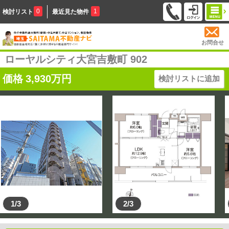
0
1
検討リスト
最近見た物件
お問合せ
ローヤルシティ大宮吉敷町 902
価格
3,930
万円
検討リストに追加
1/3
2/3