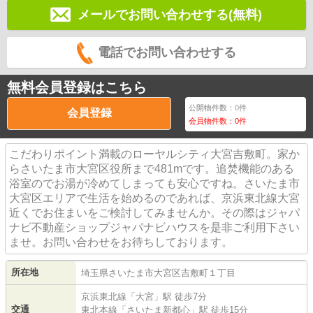
メールでお問い合わせする(無料)
電話でお問い合わせする
無料会員登録はこちら
公開物件数：
0
件
会員登録
会員物件数：
0
件
こだわりポイント満載のローヤルシティ大宮吉敷町。家か
らさいたま市大宮区役所まで481mです。追焚機能のある
浴室のでお湯が冷めてしまっても安心ですね。さいたま市
大宮区エリアで生活を始めるのであれば、京浜東北線大宮
近くでお住まいをご検討してみませんか。その際はジャパ
ナビ不動産ショップジャパナビハウスを是非ご利用下さい
ませ。お問い合わせをお待ちしております。
所在地
埼玉県
さいたま市大宮区
吉敷町
１丁目
京浜東北線
「
大宮
」駅 徒歩7分
交通
東北本線
「
さいたま新都心
」駅 徒歩15分