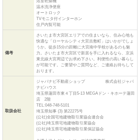
浴室乾燥機
温水洗浄便座
オートロック
TVモニタ付インターホン
住戸内覧可能
さいたま市大宮区エリアでの住まいなら、住み心地も
快適な「ローヤルシティ大宮吉敷町」はいかがでしょ
うか。徒歩15分の距離に大宮南中学校があるのも魅
備考
力。さいたま市大宮区で新居を手に入れるなら、京浜
東北線大宮周辺でお求め下さい。利便性の高い暮らし
が可能です。ご要望やご質問など、ご連絡お待ちして
おります。
ジャパナビ不動産ショップ 株式会社ジャパ
ナビハウス
埼玉県蓮田市東４丁目5-13 MEGAドン・キホーテ蓮田
店 2階
TEL:048-748-5101
取扱会社
埼玉県知事 (3) 第22275号
(公社)全国宅地建物取引業協会連合会
(公社)埼玉県宅地建物取引業協会
(公社)埼玉県宅地建物取引業保証協会