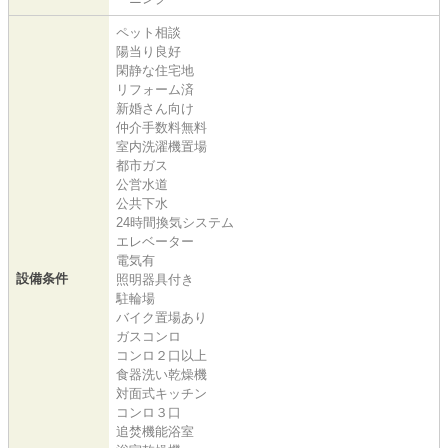
ペット相談
陽当り良好
閑静な住宅地
リフォーム済
新婚さん向け
仲介手数料無料
室内洗濯機置場
都市ガス
公営水道
公共下水
24時間換気システム
エレベーター
電気有
設備条件
照明器具付き
駐輪場
バイク置場あり
ガスコンロ
コンロ２口以上
食器洗い乾燥機
対面式キッチン
コンロ３口
追焚機能浴室