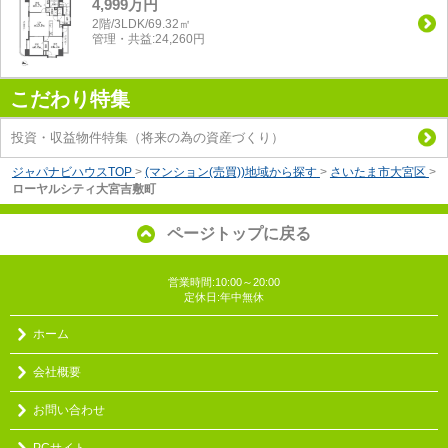
4,999万円
2階/3LDK/69.32㎡
管理・共益:24,260円
こだわり特集
投資・収益物件特集（将来の為の資産づくり）
ジャパナビハウスTOP
>
(マンション(売買))地域から探す
>
さいたま市大宮区
>
ローヤルシティ大宮吉敷町
ページトップに戻る
営業時間:10:00～20:00
定休日:年中無休
ホーム
会社概要
お問い合わせ
PCサイト