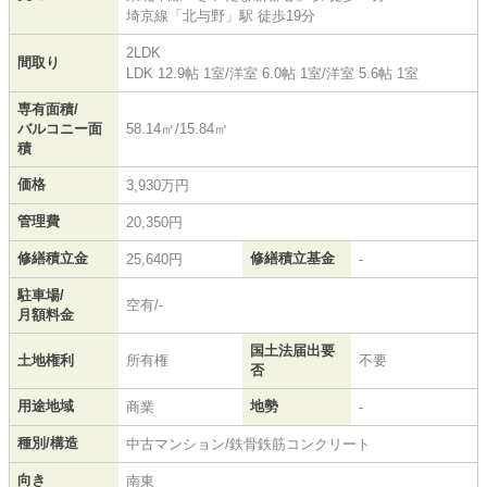
埼京線
「
北与野
」駅 徒歩19分
2LDK
間取り
LDK 12.9帖 1室
/
洋室 6.0帖 1室
/
洋室 5.6帖 1室
専有面積/
バルコニー面
58.14㎡/15.84㎡
積
価格
3,930万円
管理費
20,350円
修繕積立金
修繕積立基金
25,640円
-
駐車場/
空有/-
月額料金
国土法届出要
土地権利
所有権
不要
否
用途地域
地勢
商業
-
種別/構造
中古マンション/鉄骨鉄筋コンクリート
向き
南東