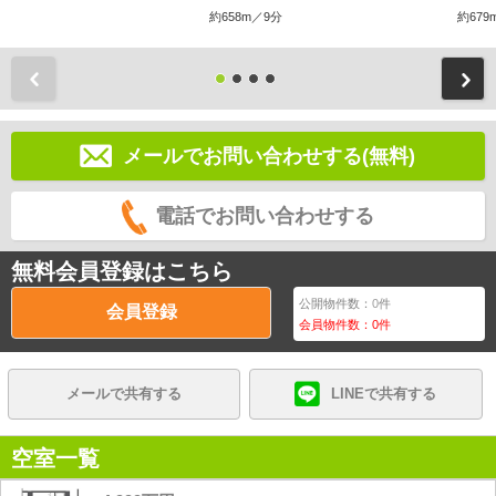
約658m／9分
約679
前
メールでお問い合わせする(無料)
電話でお問い合わせする
無料会員登録はこちら
公開物件数：
0
件
会員登録
会員物件数：
0
件
メールで共有する
LINEで共有する
空室一覧