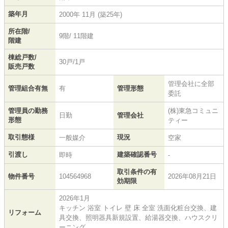
築年月
2000年 11月 (築25年)
所在階/
9階/ 11階建
階建
棟総戸数/
30戸/1戸
販売戸数
管理会社に全部
管理組合有無
有
管理形態
委託
管理員の勤務
(株)東急コミュニ
日勤
管理会社
形態
ティー
取引態様
現況
一般媒介
空家
引渡し
建築確認番号
即時
-
取引条件の有
物件番号
104564968
2026年08月21日
効期限
2026年1月
キッチン 浴室 トイレ 壁 床 全室 洗面化粧台交換、建
リフォーム
具交換、照明器具新規設置、給湯器交換、ハウスクリ
ーニング