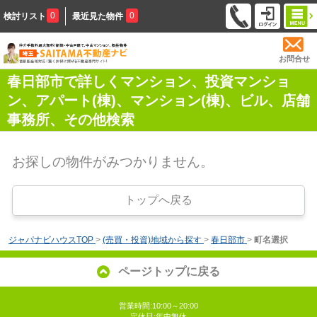
0
0
検討リスト
最近見た物件
お問合せ
春日部市で詳しくマンション、投資マンショ
ン、アパート(棟)、マンション(棟)、ビル、店舗
事務所、その他検索
お探しの物件がみつかりません。
トップへ戻る
ジャパナビハウスTOP
>
(売買・投資)地域から探す
>
春日部市
>
町名選択
ページトップに戻る
営業時間:10:00～20:00
定休日:年中無休