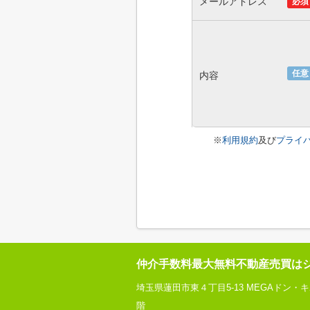
メールアドレス
必須
任意
内容
※
利用規約
及び
プライ
仲介手数料最大無料不動産売買は
埼玉県蓮田市東４丁目5-13 MEGAドン・
階