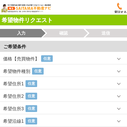
電話する
希望物件リクエスト
入力
確認
送信
ご希望条件
価格【売買物件】
任意
希望物件種別
任意
希望住所1
任意
希望住所2
任意
希望住所3
任意
希望沿線1
任意