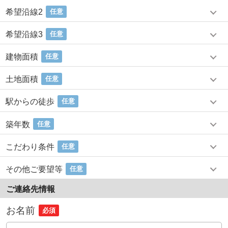
希望沿線2
任意
希望沿線3
任意
建物面積
任意
土地面積
任意
駅からの徒歩
任意
築年数
任意
こだわり条件
任意
その他ご要望等
任意
ご連絡先情報
お名前
必須