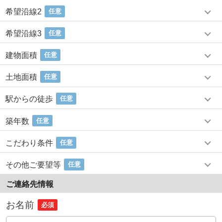
希望沿線2
任意
希望沿線3
任意
建物面積
任意
土地面積
任意
駅からの徒歩
任意
築年数
任意
こだわり条件
任意
その他ご要望等
任意
ご連絡先情報
お名前
必須