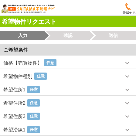
電話する
希望物件リクエスト
入力
確認
送信
ご希望条件
価格【売買物件】
任意
希望物件種別
任意
希望住所1
任意
希望住所2
任意
希望住所3
任意
希望沿線1
任意