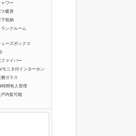
シャワー
ガス暖房
床下収納
トランクルーム
シューズボックス
S
光ファイバー
TVモニタ付インターホン
複層ガラス
24時間有人管理
住戸内覧可能