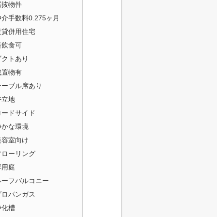
居抜物件
仲介手数料0.275ヶ月
賃貸併用住宅
軽飲食可
ダクトあり
残置物有
テーブル席あり
好立地
ロードサイド
静かな環境
美容室向け
フローリング
専用庭
ルーフバルコニー
プロパンガス
浄化槽