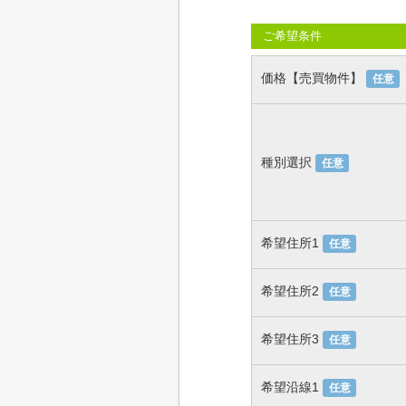
ご希望条件
価格【売買物件】
任意
種別選択
任意
希望住所1
任意
希望住所2
任意
希望住所3
任意
希望沿線1
任意