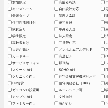
女性限定
高齢者相談
キッズルーム
自由設計対応
分譲タイプ
管理人常駐
住宅性能保証付
眺望良好
飲食店可
単身者入居
学生限定
法人限定
高齢者向け
二世帯住宅
天井が高い
ノンホルムアルデヒド
カードキー
高層ビル
サービスオフィス
駅直結
スクール向け
SOHO向け
I
クリニック向け
住宅金融支援機構利用可
UR賃貸
住宅供給公社（JKK）
ガスコンロ設置可
ルームシェア可
カップル向け
女性向け
ファミリー向け
海が近い