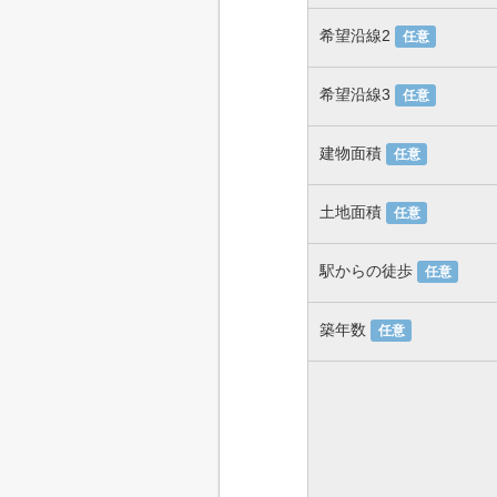
希望沿線2
任意
希望沿線3
任意
建物面積
任意
土地面積
任意
駅からの徒歩
任意
築年数
任意