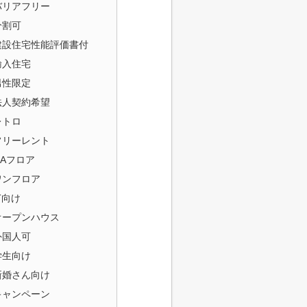
バリアフリー
分割可
建設住宅性能評価書付
輸入住宅
男性限定
法人契約希望
レトロ
フリーレント
OAフロア
ワンフロア
T向け
オープンハウス
外国人可
学生向け
新婚さん向け
キャンペーン