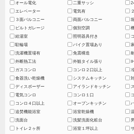
オール電化
二重サッシ
エレベーター
電気有
３面バルコニー
両面バルコニー
ビルトガレージ
個別空調
給湯室
照明器具付き
駐輪場
バイク置場あり
洗濯機置場有
免震構造
外断熱工法
外観タイル張り
ガスコンロ
コンロ２口以上
食器洗い乾燥機
システムキッチン
ディスポーザー
アイランドキッチン
電気コンロ
コンロ１口
コンロ４口以上
オープンキッチン
追焚機能浴室
浴室乾燥機
洗面台
洗髪洗面化粧台
トイレ２ヶ所
浴室１坪以上