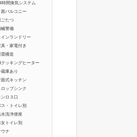
24時間換気システム
２面バルコニー
堀ごたつ
機械警備
コインランドリー
家具・家電付き
耐震構造
IHクッキングヒーター
冷蔵庫あり
対面式キッチン
スロップシンク
コンロ３口
バス・トイレ別
温水洗浄便座
男女トイレ別
サウナ