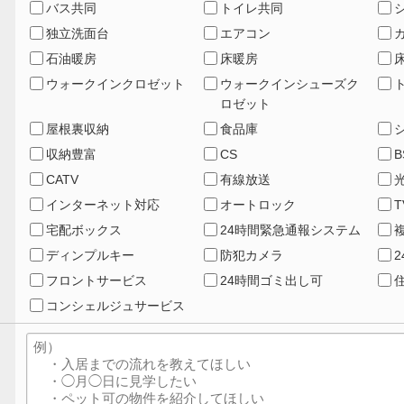
バス共同
トイレ共同
独立洗面台
エアコン
石油暖房
床暖房
ウォークインクロゼット
ウォークインシューズク
ロゼット
屋根裏収納
食品庫
収納豊富
CS
B
CATV
有線放送
インターネット対応
オートロック
宅配ボックス
24時間緊急通報システム
ディンプルキー
防犯カメラ
フロントサービス
24時間ゴミ出し可
コンシェルジュサービス