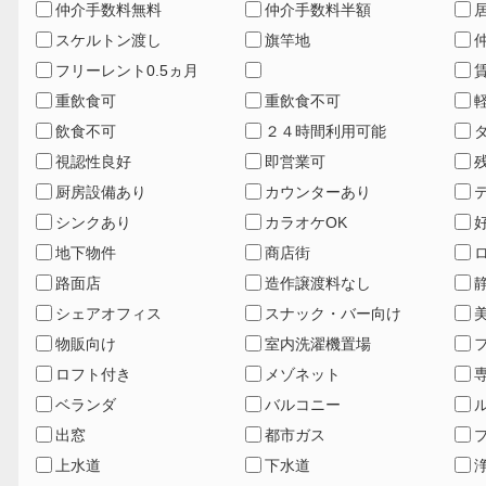
仲介手数料無料
仲介手数料半額
スケルトン渡し
旗竿地
フリーレント0.5ヵ月
重飲食可
重飲食不可
飲食不可
２４時間利用可能
視認性良好
即営業可
厨房設備あり
カウンターあり
シンクあり
カラオケOK
地下物件
商店街
路面店
造作譲渡料なし
シェアオフィス
スナック・バー向け
物販向け
室内洗濯機置場
ロフト付き
メゾネット
ベランダ
バルコニー
出窓
都市ガス
上水道
下水道