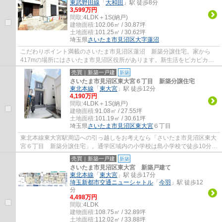
東武野田線
「
大和田
」駅 徒歩8分
3,599万円
間取:
4LDK＋1S(納戸)
建物面積:
102.06㎡ / 30.87坪
土地面積:
101.25㎡ / 30.62坪
埼玉県
さいたま市見沼区
大字蓮沼
こだわりポイント満載のさいたま市見沼区蓮沼 新築分譲住宅。家から
417mの場所にはさいたま市見沼区役所があります。新生活をピカピカの
新築戸建て物件で始めてみませんか。来客が一...
売買｜新築一戸建
新築
さいたま市見沼区東大宮６丁目 新築分譲住宅
東北本線
「
東大宮
」駅 徒歩12分
4,190万円
間取:
4LDK＋1S(納戸)
建物面積:
91.08㎡ / 27.55坪
土地面積:
101.19㎡ / 30.61坪
埼玉県
さいたま市見沼区
東大宮
６丁目
東北本線東大宮駅周辺への引っ越しをお考えなら「さいたま市見沼区東大
宮６丁目 新築分譲住宅」。通学区域内の小学校は島小学校で徒歩10分で
す。仲介手数料ゼロと、初期費用軽減につ...
売買｜新築一戸建
新築
さいたま市見沼区東大宮 新築戸建て
東北本線
「
東大宮
」駅 徒歩17分
埼玉新都市交通ニューシャトル
「
今羽
」駅 徒歩12
分
4,498万円
間取:
4LDK
建物面積:
108.75㎡ / 32.89坪
土地面積:
112.02㎡ / 33.88坪