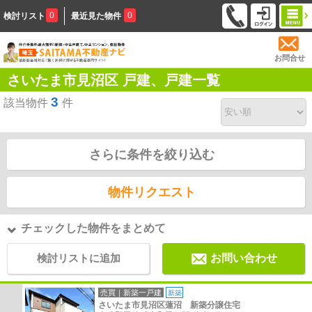
0
0
検討リスト
最近見た物件
お問合せ
さいたま市見沼区 戸建、戸建一覧
3
該当物件
件
さらに条件を絞り込む
物件リクエスト
チェックした物件をまとめて
検討リストに追加
お問い合わせ
売買｜新築一戸建
新築
さいたま市見沼区蓮沼 新築分譲住宅