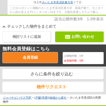
埼玉県
さいたま市見沼区
東大宮
３丁目
こだわりポイント満載のさいたま市見沼区東大宮 新築戸建て。モニター
から顔が見えるTVインターホン付きです。太陽光発電システムで暮らし
を豊かにして、地球にやさしい生活をしまし...
該当公開件数
3
件
1-3
件表示
チェックした物件をまとめて
検討リストに追加
お問い合わせ
無料会員登録はこちら
公開物件数：
0
件
会員登録
会員物件数：
0
件
さらに条件を絞り込む
物件リクエスト
ジャパナビハウスTOP
>
(戸建(売買))地域から探す
>
さいたま市見沼区の売買
物件