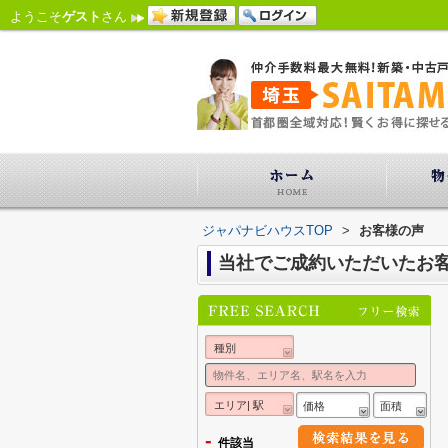
ようこそ
ゲスト
さん
ジャパナビハウスTOP
>
お客様の声
当社でご成約いただいたお
種別
エリア| 駅
価格
面積
-
件該当