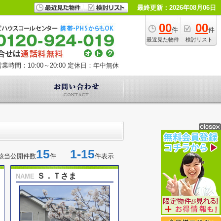
最終更新：2026年08月06日
00
00
件
件
最近見た物件
検討リスト
業時間：10:00～20:00
定休日：年中無休
15
1-15
該当公開件数
件
件表示
Ｓ．Ｔさま
NAME