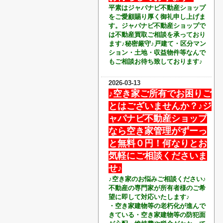
平素はジャパナビ不動産ショップ
をご愛顧賜り厚く御礼申し上げ
ま
す。ジャパナビ不動産ショップで
は不
動産買取ご相談を承っており
ます♪秘密厳守♪戸建て・区分マン
ション・土地・収益物件等なんで
もご相談お待ち致しております♪
2026-03-13
♪空き家ご所有でお困りご
とはございませんか？♪ジ
ャパナビ不動産ショップ
なら空き家管理がずーっ
と無料０円！何なりとお
気軽にご相談くださいま
せ♪
♪空き家のお悩みご相談ください♪
不動産の専門家が所有者様のご希
望に即して対応いたします♪
・空き家建物等の老朽化が進んで
きている・空き家建物等の防犯面