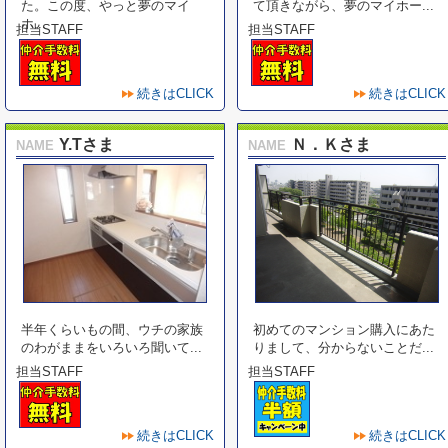
た。この度、やっと夢のマイ
て頂きながら、夢のマイホー...
ホ...
担当STAFF
担当STAFF
続きはCLICK
続きはCLICK
Y.Tさま
Ｎ．Ｋさま
NAME
NAME
半年くらいもの間、ウチの家族
初めてのマンション購入にあた
のわがままをいろいろ聞いて...
りまして、分からないことだ...
担当STAFF
担当STAFF
続きはCLICK
続きはCLICK