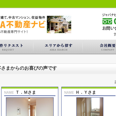
営
客さまからのお喜びの声です
Ｔ．Ｍさま
Ｈ．Ｙさま
NAME
NAME