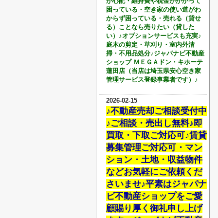
が心配・維持費や税金がかかって
困っている・空き家の使い道がわ
からず困っている・売れる（貸せ
る）ことなら売りたい（貸した
い）♪オプションサービスも充実♪
庭木の剪定・草刈り・室内外清
掃・不用品処分♪ジャパナビ不動産
ショップ ＭＥＧＡドン・キホーテ
蓮田店（当店は埼玉県安心空き家
管理サービス登録事業者です）♪
2026-02-15
♪不動産売却ご相談受付中
♪ご相談・売出し無料♪即
買取・下取ご対応可♪賃貸
募集管理ご対応可・マン
ション・土地・収益物件
などお気軽にご依頼くだ
さいませ♪平素はジャパナ
ビ不動産ショップをご愛
顧賜り厚く御礼申し上げ