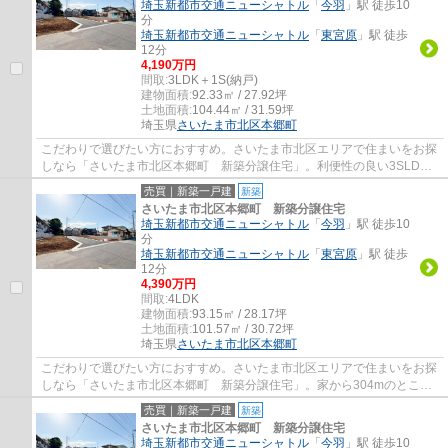
埼玉新都市交通ニューシャトル
「
今羽
」駅 徒歩10
分
埼玉新都市交通ニューシャトル
「
東宮原
」駅 徒歩
12分
4,190万円
間取:
3LDK＋1S(納戸)
建物面積:
92.33㎡ / 27.92坪
土地面積:
104.44㎡ / 31.59坪
埼玉県
さいたま市北区
本郷町
こだわりで選びたい方におすすめ。さいたま市北区エリアで住まいをお探
しなら「さいたま市北区本郷町 新築分譲住宅」。利便性の良い3SLDK
の物件情報はこちらです。食器洗乾燥機は食後...
売買｜新築一戸建
新築
さいたま市北区本郷町 新築分譲住宅
埼玉新都市交通ニューシャトル
「
今羽
」駅 徒歩10
分
埼玉新都市交通ニューシャトル
「
東宮原
」駅 徒歩
12分
4,390万円
間取:
4LDK
建物面積:
93.15㎡ / 28.17坪
土地面積:
101.57㎡ / 30.72坪
埼玉県
さいたま市北区
本郷町
こだわりで選びたい方におすすめ。さいたま市北区エリアで住まいをお探
しなら「さいたま市北区本郷町 新築分譲住宅」。家から304mのところ
に、薬や日用品を買うのに便利なスギ薬局 大...
売買｜新築一戸建
新築
さいたま市北区本郷町 新築分譲住宅
埼玉新都市交通ニューシャトル
「
今羽
」駅 徒歩10