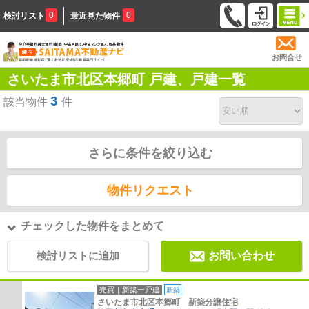
0
0
検討リスト
最近見た物件
お問合せ
さいたま市北区本郷町 戸建、戸建一覧
3
該当物件
件
さらに条件を絞り込む
物件リクエスト
チェックした物件をまとめて
検討リストに追加
お問い合わせ
売買｜新築一戸建
新築
さいたま市北区本郷町 新築分譲住宅