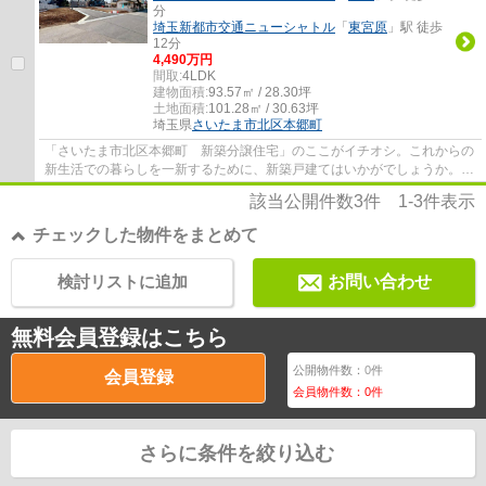
分
埼玉新都市交通ニューシャトル
「
東宮原
」駅 徒歩
12分
4,490万円
間取:
4LDK
建物面積:
93.57㎡ / 28.30坪
土地面積:
101.28㎡ / 30.63坪
埼玉県
さいたま市北区
本郷町
「さいたま市北区本郷町 新築分譲住宅」のここがイチオシ。これからの
新生活での暮らしを一新するために、新築戸建てはいかがでしょうか。収
納も魅力、こだわり派のあなたに独立した...
該当公開件数
3
件
1-3
件表示
チェックした物件をまとめて
検討リストに追加
お問い合わせ
無料会員登録はこちら
公開物件数：
0
件
会員登録
会員物件数：
0
件
さらに条件を絞り込む