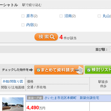
ーシャトル
駅で絞り込む
原市
沼南
丸山
(2)
(2)
内宿
(1)
4
件が該当
並び順：
外観
/
間取り図
価格
駅徒歩
停歩
交通 / 所在地
間取り/土地面積
さいたま市北区本郷町 新築分譲住宅
新築一戸建
4,490
万円