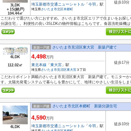
徒歩10分
埼玉新都市交通ニューシャトル
「
今羽
」駅
3LDK
＋1S(納戸)
埼玉県
さいたま市北区
本郷町
104.44㎡
こだわりで選びたい方におすすめ。さいたま市北区エリアで住まいをお探し
分譲住宅」。利便性の良い3SLDKの物件情報はこちらです。食器洗乾燥機は食
さいたま市見沼区東大宮 新築戸建て
新築一戸建
4,498
4LDK
万円
徒歩17分
東北本線
「
東大宮
」駅
112.02㎡
埼玉県
さいたま市見沼区
東大宮
３丁目
こだわりポイント満載のさいたま市見沼区東大宮 新築戸建て。モニターか
す。太陽光発電システムで暮らしを豊かにして、地球にやさしい生活をしまし.
さいたま市北区本郷町 新築分譲住宅
新築一戸建
4,590
万円
徒歩10分
埼玉新都市交通ニューシャトル
「
今羽
」駅
4LDK
埼玉県
さいたま市北区
本郷町