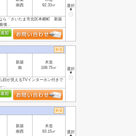
南西
92.33㎡
選択
▼
なら「さいたま市北区本郷町 新築
後...
新築
木造
南
108.75㎡
選択
▼
ら顔が見えるTVインターホン付きで
..
新築
木造
南西
93.15㎡
選択
▼