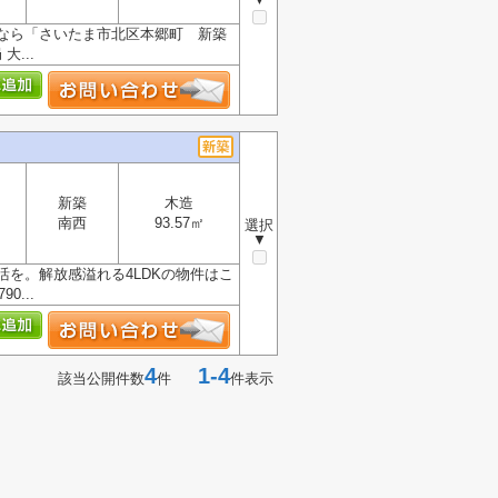
なら「さいたま市北区本郷町 新築
...
新築
木造
南西
93.57㎡
選択
▼
を。解放感溢れる4LDKの物件はこ
...
4
1-4
該当公開件数
件
件表示