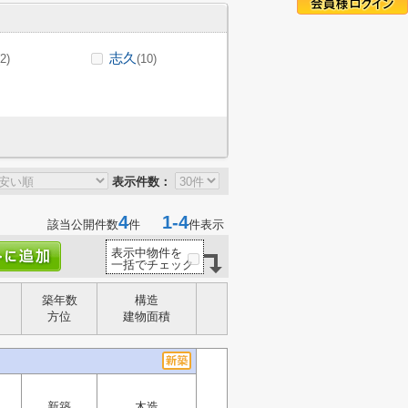
志久
(2)
(10)
表示件数：
4
1-4
該当公開件数
件
件表示
表示中物件を
一括でチェック
築年数
構造
方位
建物面積
新築
木造