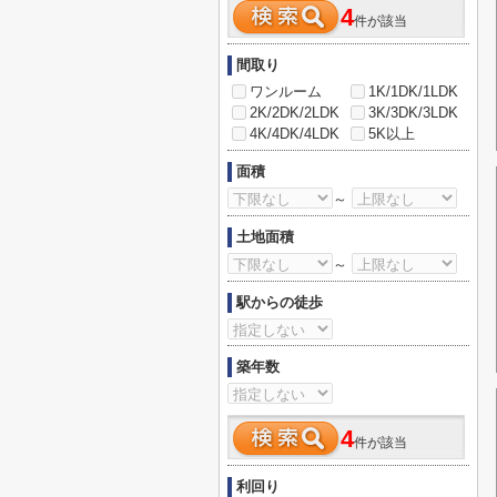
4
件が該当
間取り
ワンルーム
1K/1DK/1LDK
2K/2DK/2LDK
3K/3DK/3LDK
4K/4DK/4LDK
5K以上
面積
～
土地面積
～
駅からの徒歩
築年数
4
件が該当
利回り