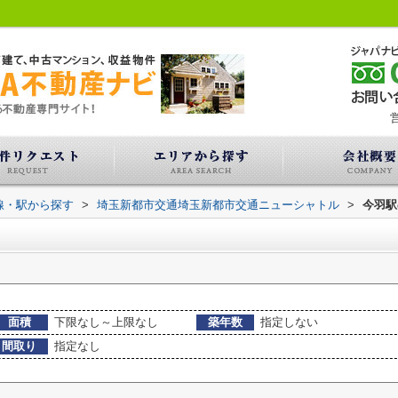
営
路線・駅から探す
>
埼玉新都市交通埼玉新都市交通ニューシャトル
>
今羽駅
面積
下限なし～上限なし
築年数
指定しない
間取り
指定なし