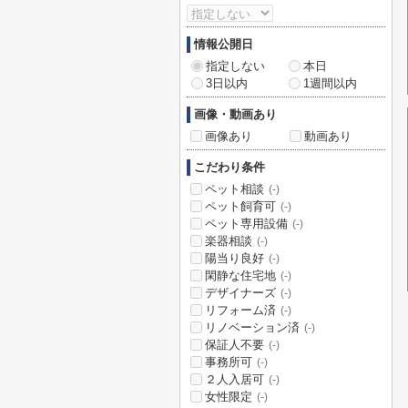
情報公開日
指定しない
本日
3日以内
1週間以内
画像・動画あり
画像あり
動画あり
こだわり条件
ペット相談
(-)
ペット飼育可
(-)
ペット専用設備
(-)
楽器相談
(-)
陽当り良好
(-)
閑静な住宅地
(-)
デザイナーズ
(-)
リフォーム済
(-)
リノベーション済
(-)
保証人不要
(-)
事務所可
(-)
２人入居可
(-)
女性限定
(-)