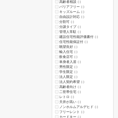
高齢者相談
(-)
バリアフリー
(-)
キッズルーム
(-)
自由設計対応
(-)
分割可
(-)
分譲タイプ
(-)
管理人常駐
(-)
建設住宅性能評価書付
(-)
住宅性能保証付
(-)
眺望良好
(-)
輸入住宅
(-)
飲食店可
(-)
単身者入居
(-)
男性限定
(-)
学生限定
(-)
法人限定
(-)
法人契約希望
(-)
高齢者向け
(-)
二世帯住宅
(-)
レトロ
(-)
天井が高い
(-)
ノンホルムアルデヒド
(-)
フリーレント
(-)
カードキー
(-)