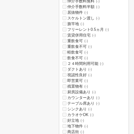
仲介手数料無料
(-)
仲介手数料半額
(-)
居抜物件
(-)
スケルトン渡し
(-)
旗竿地
(-)
フリーレント0.5ヵ月
(-)
賃貸併用住宅
(-)
重飲食可
(-)
重飲食不可
(-)
軽飲食可
(-)
飲食不可
(-)
２４時間利用可能
(-)
ダクトあり
(-)
視認性良好
(-)
即営業可
(-)
残置物有
(-)
厨房設備あり
(-)
カウンターあり
(-)
テーブル席あり
(-)
シンクあり
(-)
カラオケOK
(-)
好立地
(-)
地下物件
(-)
商店街
(-)