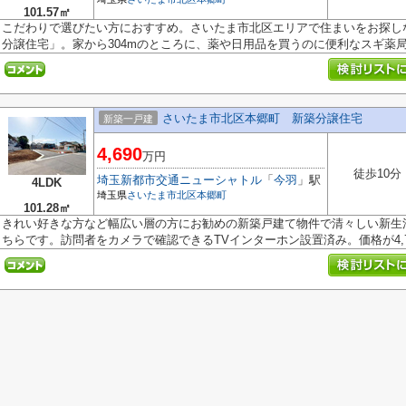
101.57㎡
こだわりで選びたい方におすすめ。さいたま市北区エリアで住まいをお探し
分譲住宅」。家から304mのところに、薬や日用品を買うのに便利なスギ薬局 大
さいたま市北区本郷町 新築分譲住宅
新築一戸建
4,690
万円
徒歩10分
埼玉新都市交通ニューシャトル
「
今羽
」駅
4LDK
埼玉県
さいたま市北区
本郷町
101.28㎡
きれい好きな方など幅広い層の方にお勧めの新築戸建て物件で清々しい新生活
ちらです。訪問者をカメラで確認できるTVインターホン設置済み。価格が4,790