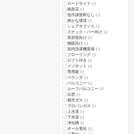
ロードサイド
(-)
路面店
(-)
造作譲渡料なし
(-)
静かな環境
(-)
シェアオフィス
(-)
スナック・バー向け
(-)
美容室向け
(-)
物販向け
(-)
室内洗濯機置場
(-)
フローリング
(-)
ロフト付き
(-)
メゾネット
(-)
専用庭
(-)
ベランダ
(-)
バルコニー
(-)
ルーフバルコニー
(-)
出窓
(-)
都市ガス
(-)
プロパンガス
(-)
上水道
(-)
下水道
(-)
浄化槽
(-)
オール電化
(-)