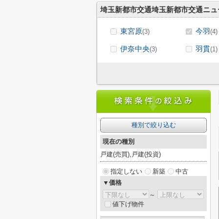
埼玉新都市交通埼玉新都市交通ニュ
東宮原
今羽
(3)
(4)
伊奈中央
羽貫
(3)
(1)
種別で絞り込む
現在の種別
戸建(売買),戸建(投資)
指定しない
新築
中古
▼価格
～
値下げ物件