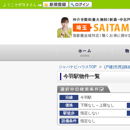
ようこそ
ゲスト
さん
ジャパナビハウスTOP
>
(戸建(売買))
今羽駅物件一覧
沿線
今羽駅
価格
下限なし～上限なし
駅徒歩
指定しない
設備条件
指定なし