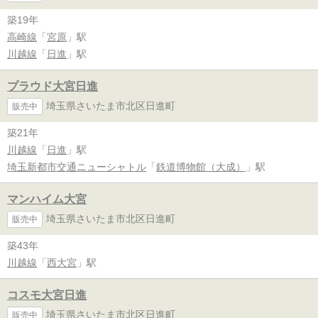
築19年
高崎線
「
宮原
」駅
川越線
「
日進
」駅
プラウド大宮日進
埼玉県さいたま市北区日進町
販売中
築21年
川越線
「
日進
」駅
埼玉新都市交通ニューシャトル
「
鉄道博物館（大成）
」駅
マンハイム大宮
埼玉県さいたま市北区日進町
販売中
築43年
川越線
「
西大宮
」駅
コスモ大宮日進
埼玉県さいたま市北区日進町
販売中