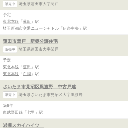
埼玉県蓮田市大字閏戸
販売中
予定
東北本線
「
蓮田
」駅
埼玉新都市交通ニューシャトル
「
伊奈中央
」駅
蓮田市閏戸 新築分譲住宅
埼玉県蓮田市大字閏戸
販売中
予定
東北本線
「
蓮田
」駅
東北本線
「
白岡
」駅
さいたま市見沼区風渡野 中古戸建
埼玉県さいたま市見沼区大字風渡野
販売中
築6年
東武野田線
「
七里
」駅
岩槻スカイハイツ