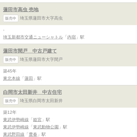
蓮田市高虫 売地
埼玉県蓮田市大字高虫
販売中
-
埼玉新都市交通ニューシャトル
「
内宿
」駅
蓮田市閏戸 中古戸建て
埼玉県蓮田市大字閏戸
販売中
築45年
東北本線
「
蓮田
」駅
白岡市太田新井 中古住宅
埼玉県白岡市太田新井
販売中
築12年
東武伊勢崎線
「
姫宮
」駅
東武伊勢崎線
「
東武動物公園
」駅
東武野田線
「
豊春
」駅