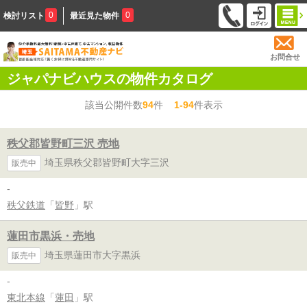
0
0
検討リスト
最近見た物件
お問合せ
ジャパナビハウスの物件カタログ
該当公開件数
94
件
1-94
件表示
秩父郡皆野町三沢 売地
埼玉県秩父郡皆野町大字三沢
販売中
-
秩父鉄道
「
皆野
」駅
蓮田市黒浜・売地
埼玉県蓮田市大字黒浜
販売中
-
東北本線
「
蓮田
」駅