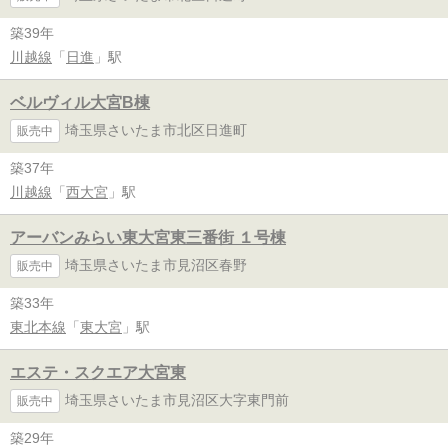
築39年
川越線
「
日進
」駅
ベルヴィル大宮B棟
埼玉県さいたま市北区日進町
販売中
築37年
川越線
「
西大宮
」駅
アーバンみらい東大宮東三番街 １号棟
埼玉県さいたま市見沼区春野
販売中
築33年
東北本線
「
東大宮
」駅
エステ・スクエア大宮東
埼玉県さいたま市見沼区大字東門前
販売中
築29年