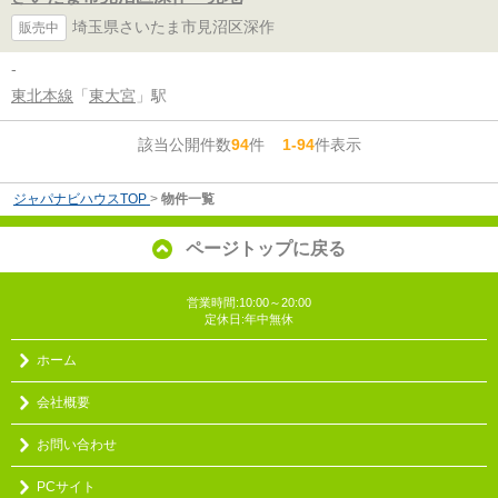
埼玉県さいたま市見沼区深作
販売中
-
東北本線
「
東大宮
」駅
該当公開件数
94
件
1-94
件表示
ジャパナビハウスTOP
>
物件一覧
ページトップに戻る
営業時間:10:00～20:00
定休日:年中無休
ホーム
会社概要
お問い合わせ
PCサイト