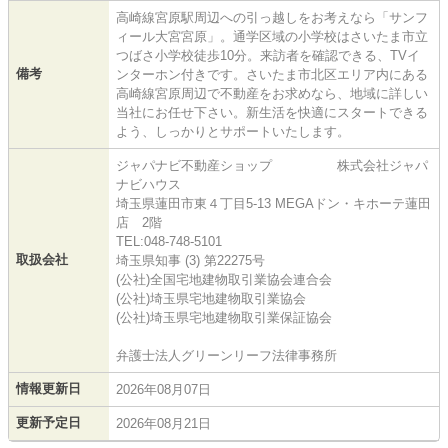
高崎線宮原駅周辺への引っ越しをお考えなら「サンフ
ィール大宮宮原」。通学区域の小学校はさいたま市立
つばさ小学校徒歩10分。来訪者を確認できる、TVイ
備考
ンターホン付きです。さいたま市北区エリア内にある
高崎線宮原周辺で不動産をお求めなら、地域に詳しい
当社にお任せ下さい。新生活を快適にスタートできる
よう、しっかりとサポートいたします。
ジャパナビ不動産ショップ 株式会社ジャパ
ナビハウス
埼玉県蓮田市東４丁目5-13 MEGAドン・キホーテ蓮田
店 2階
TEL:048-748-5101
取扱会社
埼玉県知事 (3) 第22275号
(公社)全国宅地建物取引業協会連合会
(公社)埼玉県宅地建物取引業協会
(公社)埼玉県宅地建物取引業保証協会
弁護士法人グリーンリーフ法律事務所
情報更新日
2026年08月07日
更新予定日
2026年08月21日