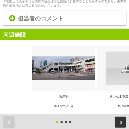
※地図上に表示される物件の位置は付近住所に所在することを表すものであり、実際の
物件所在地とは異なる場合がございます。
担当者のコメント
周辺施設
宮原駅
さいたま市立
約172m／3分
約741
前