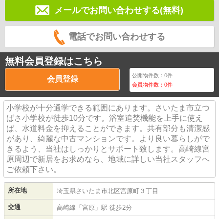
メールでお問い合わせする(無料)
電話でお問い合わせする
無料会員登録はこちら
公開物件数：
0
件
会員登録
会員物件数：
0
件
小学校が十分通学できる範囲にあります。さいたま市立つ
ばさ小学校が徒歩10分です。浴室追焚機能を上手に使え
ば、水道料金を抑えることができます。共有部分も清潔感
があり、綺麗な中古マンションです。より良い暮らしがで
きるよう、当社はしっかりとサポート致します。高崎線宮
原周辺で新居をお求めなら、地域に詳しい当社スタッフへ
ご依頼下さい。
所在地
埼玉県
さいたま市北区
宮原町
３丁目
交通
高崎線
「
宮原
」駅 徒歩2分