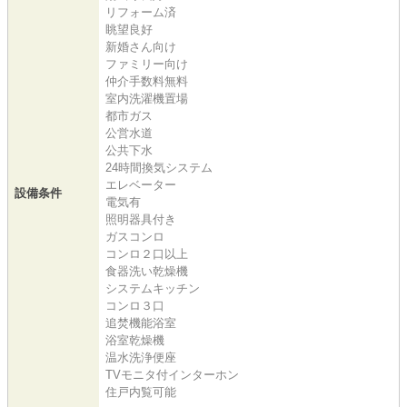
リフォーム済
眺望良好
新婚さん向け
ファミリー向け
仲介手数料無料
室内洗濯機置場
都市ガス
公営水道
公共下水
24時間換気システム
エレベーター
設備条件
電気有
照明器具付き
ガスコンロ
コンロ２口以上
食器洗い乾燥機
システムキッチン
コンロ３口
追焚機能浴室
浴室乾燥機
温水洗浄便座
TVモニタ付インターホン
住戸内覧可能