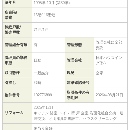
築年月
1995年 10月 (築30年)
所在階/
16階/ 16階建
階建
棟総戸数/
71戸/1戸
販売戸数
管理会社に全部
管理組合有無
有
管理形態
委託
管理員の勤務
日本ハウズイン
日勤
管理会社
形態
グ(株)
取引態様
現況
一般媒介
空家
引渡し
建築確認番号
即時
-
取引条件の有
物件番号
102776899
2026年08月21日
効期限
2025年12月
リフォーム
キッチン 浴室 トイレ 壁 床 全室 洗面化粧台交換、建
具交換、照明器具新規設置、ハウスクリーニング
陽当り良好