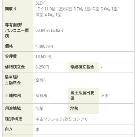
3LDK
間取り
LDK 11.0帖 1室
/
洋室 5.7帖 1室
/
洋室 5.6帖 1室
/
洋室 4.0帖 1室
専有面積/
バルコニー面
60.84㎡/16.82㎡
積
価格
4,490万円
管理費
16,500円
修繕積立金
修繕積立基金
8,250円
-
駐車場/
空有/-
月額料金
国土法届出要
土地権利
所有権
不要
否
用途地域
地勢
商業
-
種別/構造
中古マンション/鉄筋コンクリート
向き
東