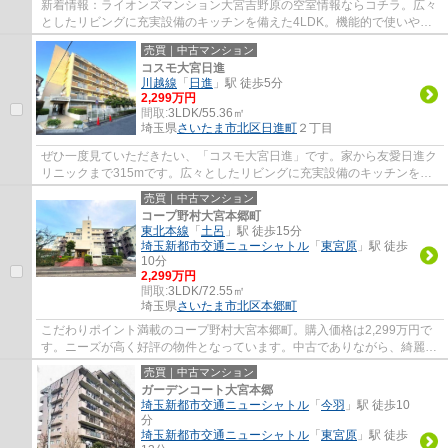
新着情報：ライオンズマンション大宮吉野原の空室情報ならコチラ。広々
としたリビングに充実設備のキッチンを備えた4LDK。機能的で使いやす
いシステムキッチン付きなので、お料理を楽...
売買｜中古マンション
コスモ大宮日進
川越線
「
日進
」駅 徒歩5分
2,299万円
間取:
3LDK/55.36㎡
埼玉県
さいたま市北区
日進町
２丁目
ぜひ一度見ていただきたい、「コスモ大宮日進」です。家から友愛日進ク
リニックまで315mです。広々としたリビングに充実設備のキッチンを備
えた3LDK。さいたま市北区より安心できるお...
売買｜中古マンション
コープ野村大宮本郷町
東北本線
「
土呂
」駅 徒歩15分
埼玉新都市交通ニューシャトル
「
東宮原
」駅 徒歩
10分
2,299万円
間取:
3LDK/72.55㎡
埼玉県
さいたま市北区
本郷町
こだわりポイント満載のコープ野村大宮本郷町。購入価格は2,299万円で
す。ニーズが高く好評の物件となっています。中古でありながら、綺麗で
機能的な設備のあるマンションです。お風呂...
売買｜中古マンション
ガーデンコート大宮本郷
埼玉新都市交通ニューシャトル
「
今羽
」駅 徒歩10
分
埼玉新都市交通ニューシャトル
「
東宮原
」駅 徒歩