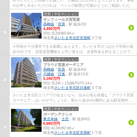
ゆったりとした間取りが嬉しい、15帖以上のLDKとなっております。事前
のお申し出をいただければ、ペットの飼育が可能かどうかご相談いただけ
ます。専有面積が75.59㎡でスペースが十分...
売買｜中古マンション
サンフィール大宮宮原
高崎線
「
宮原
」駅 徒歩2分
4,490万円
間取:
3LDK/60.84㎡
埼玉県
さいたま市北区
宮原町
３丁目
小学校が十分通学できる範囲にあります。さいたま市立つばさ小学校が徒
歩10分です。浴室追焚機能を上手に使えば、水道料金を抑えることができ
ます。共有部分も清潔感があり、綺麗な中...
売買｜中古マンション
プラウド宮原ガーデニア
高崎線
「
宮原
」駅 徒歩4分
川越線
「
日進
」駅 徒歩12分
5,190万円
間取:
3LDK＋1S(納戸)/75.14㎡
埼玉県
さいたま市北区
日進町
３丁目
さいたま市北区エリアでの住まいなら、住み心地も快適な「プラウド宮原
ガーデニア」はいかがでしょうか。駅から徒歩4分圏内にある駅近物件で
す。幅広い層の方に好評の、5,190万円台の...
売買｜中古マンション
ガーデンアクシス
東北本線
「
土呂
」駅 徒歩9分
6,980万円
間取:
4LDK/92.00㎡
埼玉県
さいたま市北区
宮原町
１丁目