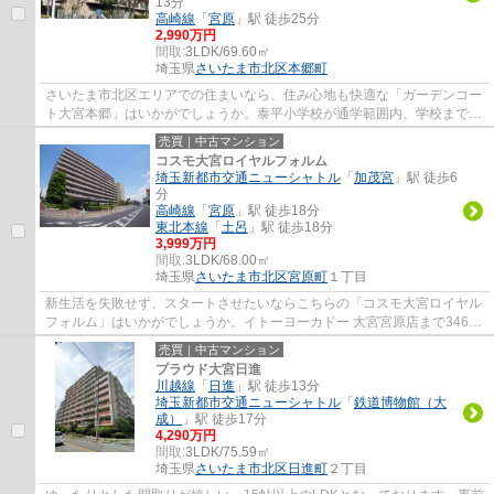
13分
高崎線
「
宮原
」駅 徒歩25分
2,990万円
間取:
3LDK/69.60㎡
埼玉県
さいたま市北区
本郷町
さいたま市北区エリアでの住まいなら、住み心地も快適な「ガーデンコー
ト大宮本郷」はいかがでしょうか。泰平小学校が通学範囲内、学校まで徒
歩6分。さいたま市北区エリアにある、埼玉...
売買｜中古マンション
コスモ大宮ロイヤルフォルム
埼玉新都市交通ニューシャトル
「
加茂宮
」駅 徒歩6
分
高崎線
「
宮原
」駅 徒歩18分
東北本線
「
土呂
」駅 徒歩18分
3,999万円
間取:
3LDK/68.00㎡
埼玉県
さいたま市北区
宮原町
１丁目
新生活を失敗せず、スタートさせたいならこちらの「コスモ大宮ロイヤル
フォルム」はいかがでしょうか。イトーヨーカドー 大宮宮原店まで346m
です。フローリングに小さな畳を置くと、簡...
売買｜中古マンション
プラウド大宮日進
川越線
「
日進
」駅 徒歩13分
埼玉新都市交通ニューシャトル
「
鉄道博物館（大
成）
」駅 徒歩17分
4,290万円
間取:
3LDK/75.59㎡
埼玉県
さいたま市北区
日進町
２丁目