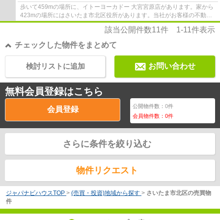
歩いて459mの場所に、イトーヨーカドー 大宮宮原店があります。家から
423mの場所にはさいたま市北区役所があります。当社がお客様の不動産
購入をしっかりとサポート致します。経験豊富...
該当公開件数
11
件
1-11
件表示
チェックした物件をまとめて
検討リストに追加
お問い合わせ
無料会員登録はこちら
公開物件数：
0
件
会員登録
会員物件数：
0
件
さらに条件を絞り込む
物件リクエスト
ジャパナビハウスTOP
>
(売買・投資)地域から探す
>
さいたま市北区の売買物
件