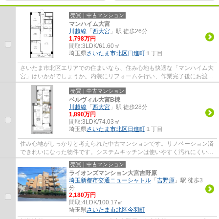
売買｜中古マンション
マンハイム大宮
川越線
「
西大宮
」駅 徒歩26分
1,798万円
間取:
3LDK/61.60㎡
埼玉県
さいたま市北区
日進町
１丁目
さいたま市北区エリアでの住まいなら、住み心地も快適な「マンハイム大
宮」はいかがでしょうか。内装にリフォームを行い、作業完了後にお渡し
いたします。周辺のバス停は近いほど便利...
売買｜中古マンション
ベルヴィル大宮B棟
川越線
「
西大宮
」駅 徒歩28分
1,890万円
間取:
3LDK/74.03㎡
埼玉県
さいたま市北区
日進町
１丁目
住み心地がしっかりと考えられた中古マンションです。リノベーション済
できれいになった物件です。システムキッチンは使いやすく汚れにくいの
でご好評です。専有面積74.03㎡もあります...
売買｜中古マンション
ライオンズマンション大宮吉野原
埼玉新都市交通ニューシャトル
「
吉野原
」駅 徒歩3
分
2,180万円
間取:
4LDK/100.17㎡
埼玉県
さいたま市北区
今羽町