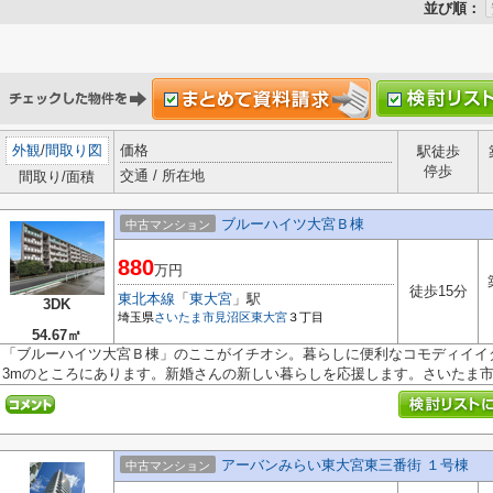
並び順：
外観
/
間取り図
価格
駅徒歩
停歩
交通 / 所在地
間取り/面積
ブルーハイツ大宮Ｂ棟
中古マンション
880
万円
徒歩15分
東北本線
「
東大宮
」駅
3DK
埼玉県
さいたま市見沼区
東大宮
３丁目
54.67㎡
「ブルーハイツ大宮Ｂ棟」のここがイチオシ。暮らしに便利なコモディイイダ
3mのところにあります。新婚さんの新しい暮らしを応援します。さいたま市見
アーバンみらい東大宮東三番街 １号棟
中古マンション