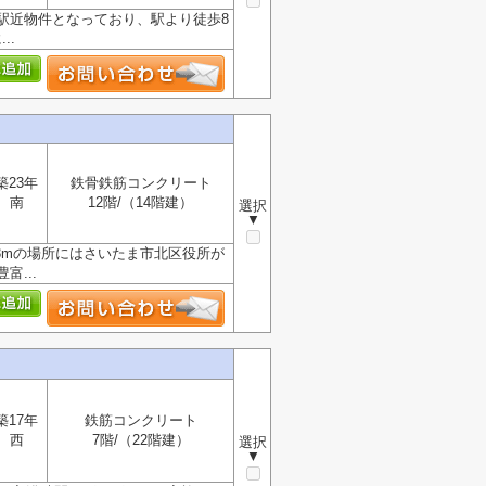
駅近物件となっており、駅より徒歩8
..
築23年
鉄骨鉄筋コンクリート
南
12階/（14階建）
選択
▼
23mの場所にはさいたま市北区役所が
...
築17年
鉄筋コンクリート
西
7階/（22階建）
選択
▼