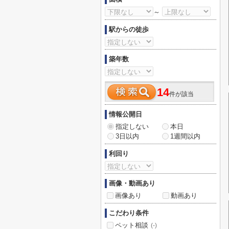
～
駅からの徒歩
築年数
14
件が該当
情報公開日
指定しない
本日
3日以内
1週間以内
利回り
画像・動画あり
画像あり
動画あり
こだわり条件
ペット相談
(-)