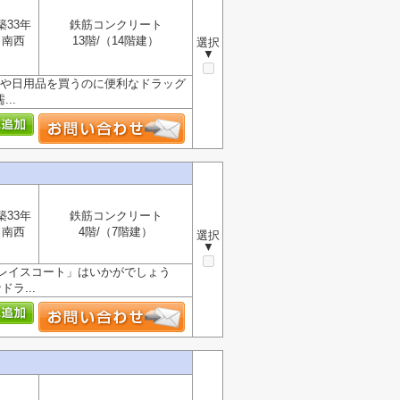
築33年
鉄筋コンクリート
南西
13階/（14階建）
選択
▼
薬や日用品を買うのに便利なドラッグ
..
築33年
鉄筋コンクリート
南西
4階/（7階建）
選択
▼
レイスコート」はいかがでしょう
ラ...