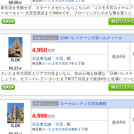
埼玉県
さいたま市北区
宮原町
１丁目
68.00㎡
新生活を失敗せず、スタートさせたいならこちらの「コスモ大宮ロイヤルフ
ーヨーカドー 大宮宮原店まで346mです。フローリングに小さな畳を置くと、簡
日神パレステージ大宮パルティール
中古マンション
4,950
万円
徒歩6分
京浜東北線
「
大宮
」駅
2LDK
埼玉県
さいたま市大宮区
下町
１丁目
54.27㎡
さいたま市大宮区エリアでの住まいなら、住み心地も快適な「日神パレステ
しょうか。セブンイレブン さいたま下町3丁目店まで徒歩6分と近場にコンビニ
ローヤルシティ大宮吉敷町
中古マンション
4,999
万円
徒歩8分
京浜東北線
「
大宮
」駅
3LDK
埼玉県
さいたま市大宮区
吉敷町
１丁目