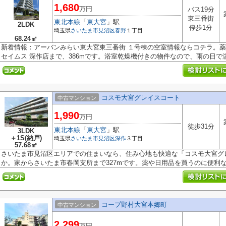
1,680
万円
バス19分
東三番街
東北本線
「
東大宮
」駅
2LDK
停歩1分
埼玉県
さいたま市見沼区
春野
１丁目
68.24㎡
新着情報：アーバンみらい東大宮東三番街 １号棟の空室情報ならコチラ。
セイムス 深作店まで、386mです。浴室乾燥機付きの物件なので、雨の日で濡.
コスモ大宮グレイスコート
中古マンション
1,990
万円
徒歩31分
東北本線
「
東大宮
」駅
3LDK
＋1S(納戸)
埼玉県
さいたま市見沼区
深作
３丁目
57.68㎡
さいたま市見沼区エリアでの住まいなら、住み心地も快適な「コスモ大宮グ
か。家からさいたま市春岡支所まで327mです。薬や日用品を買うのに便利なド
コープ野村大宮本郷町
中古マンション
2,299
万円