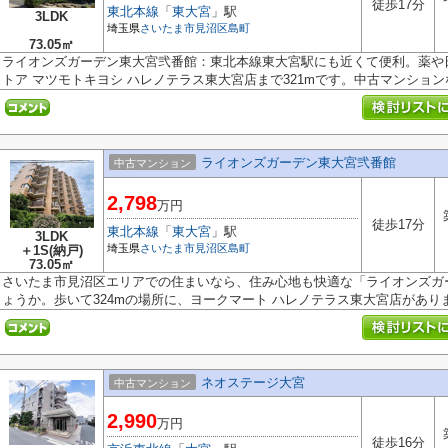
徒歩17分
東北本線
「
東大宮
」駅
3LDK
埼玉県
さいたま市見沼区
島町
73.05㎡
ライオンズガーデン東大宮弐番館：東北本線東大宮駅にも近くて便利。薬や
トア マツモトキヨシ ハレノテラス東大宮店まで321mです。中古マンションな.
ライオンズガーデン東大宮弐番館
中古マンション
2,798
万円
徒歩17分
東北本線
「
東大宮
」駅
3LDK
埼玉県
さいたま市見沼区
島町
＋1S(納戸)
73.05㎡
さいたま市見沼区エリアでの住まいなら、住み心地も快適な「ライオンズガ
ょうか。歩いて324mの場所に、ヨークマート ハレノテラス東大宮店があります
ネオステージ大宮
中古マンション
2,990
万円
徒歩16分