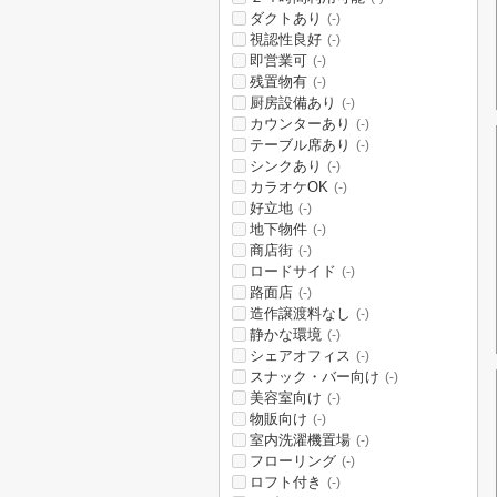
ダクトあり
(-)
視認性良好
(-)
即営業可
(-)
残置物有
(-)
厨房設備あり
(-)
カウンターあり
(-)
テーブル席あり
(-)
シンクあり
(-)
カラオケOK
(-)
好立地
(-)
地下物件
(-)
商店街
(-)
ロードサイド
(-)
路面店
(-)
造作譲渡料なし
(-)
静かな環境
(-)
シェアオフィス
(-)
スナック・バー向け
(-)
美容室向け
(-)
物販向け
(-)
室内洗濯機置場
(-)
フローリング
(-)
ロフト付き
(-)