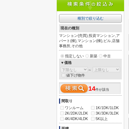
種別で絞り込む
現在の種別
マンション(売買),投資マンション,ア
パート(棟),マンション(棟),ビル,店舗
事務所,その他
指定しない
新築
中古
▼価格
～
値下げ物件
14
件が該当
間取り
ワンルーム
1K/1DK/1LDK
2K/2DK/2LDK
3K/3DK/3LDK
4K/4DK/4LDK
5K以上
面積