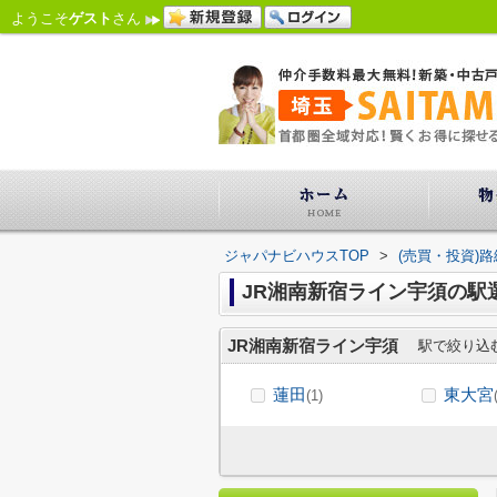
ようこそ
ゲスト
さん
ジャパナビハウスTOP
>
(売買・投資)
JR湘南新宿ライン宇須の駅
JR湘南新宿ライン宇須
駅で絞り込
蓮田
東大宮
(1)