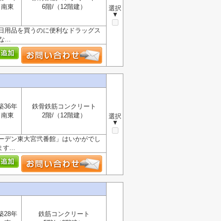
南東
6階/（12階建）
選択
▼
日用品を買うのに便利なドラッグス
..
築36年
鉄骨鉄筋コンクリート
南東
2階/（12階建）
選択
▼
ーデン東大宮弐番館」はいかがでし
...
築28年
鉄筋コンクリート