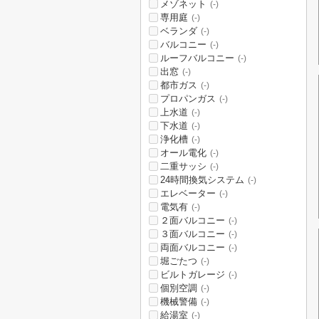
メゾネット
(-)
専用庭
(-)
ベランダ
(-)
バルコニー
(-)
ルーフバルコニー
(-)
出窓
(-)
都市ガス
(-)
プロパンガス
(-)
上水道
(-)
下水道
(-)
浄化槽
(-)
オール電化
(-)
二重サッシ
(-)
24時間換気システム
(-)
エレベーター
(-)
電気有
(-)
２面バルコニー
(-)
３面バルコニー
(-)
両面バルコニー
(-)
堀ごたつ
(-)
ビルトガレージ
(-)
個別空調
(-)
機械警備
(-)
給湯室
(-)