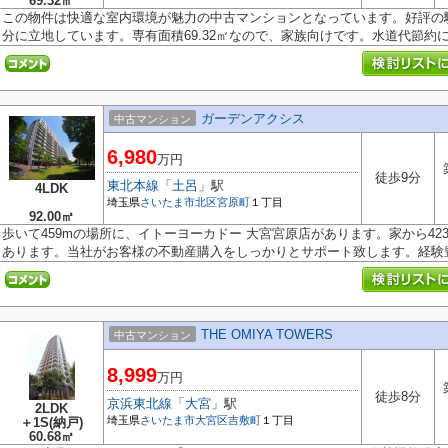
69.32㎡
この物件は快適な室内環境が魅力の中古マンションとなっています。好評の
分に立地しています。専有面積69.32㎡なので、家族向けです。水道代節約に.
ガーデンアクシス
中古マンション
6,980
万円
徒歩9分
東北本線
「
土呂
」駅
4LDK
埼玉県
さいたま市北区
宮原町
１丁目
92.00㎡
歩いて459mの場所に、イトーヨーカドー 大宮宮原店があります。家から4
あります。当社がお客様の不動産購入をしっかりとサポート致します。経験豊富
THE OMIYA TOWERS
中古マンション
8,999
万円
徒歩8分
京浜東北線
「
大宮
」駅
2LDK
埼玉県
さいたま市大宮区
吉敷町
１丁目
＋1S(納戸)
60.68㎡