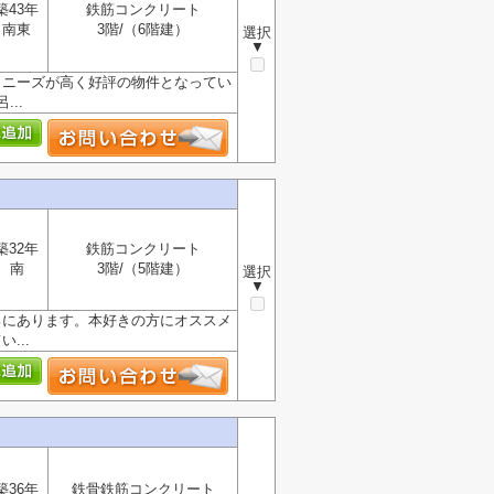
築43年
鉄筋コンクリート
南東
3階/（6階建）
選択
▼
。ニーズが高く好評の物件となってい
..
築32年
鉄筋コンクリート
南
3階/（5階建）
選択
▼
ろにあります。本好きの方にオススメ
...
築36年
鉄骨鉄筋コンクリート