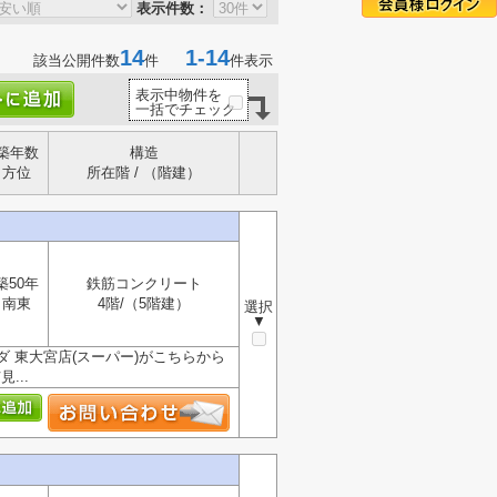
表示件数：
14
1-14
該当公開件数
件
件表示
表示中物件を
一括でチェック
築年数
構造
方位
所在階 / （階建）
築50年
鉄筋コンクリート
南東
4階/（5階建）
選択
▼
 東大宮店(スーパー)がこちらから
...