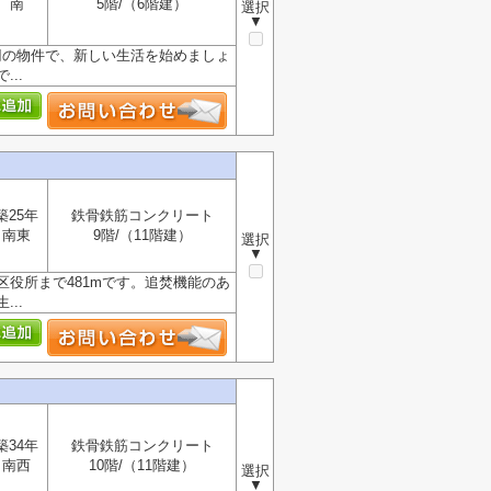
南
5階/（6階建）
選択
▼
円の物件で、新しい生活を始めましょ
..
築25年
鉄骨鉄筋コンクリート
南東
9階/（11階建）
選択
▼
役所まで481mです。追焚機能のあ
..
築34年
鉄骨鉄筋コンクリート
南西
10階/（11階建）
選択
▼