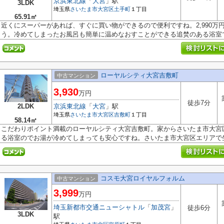
京浜東北線
「
大宮
」駅
3LDK
埼玉県
さいたま市大宮区
土手町
１丁目
65.91㎡
近くにスーパーがあれば、すぐに買い物ができるので便利ですね。2,990万
う。冷めてしまったお風呂も簡単に温めなおすことができる追焚のある浴室で.
ローヤルシティ大宮吉敷町
中古マンション
3,930
万円
徒歩7分
2LDK
京浜東北線
「
大宮
」駅
埼玉県
さいたま市大宮区
吉敷町
１丁目
58.14㎡
こだわりポイント満載のローヤルシティ大宮吉敷町。家からさいたま市大宮区
る浴室のでお湯が冷めてしまっても安心ですね。さいたま市大宮区エリアで生.
コスモ大宮ロイヤルフォルム
中古マンション
3,999
万円
埼玉新都市交通ニューシャトル
「
加茂宮
」
徒歩6分
3LDK
駅