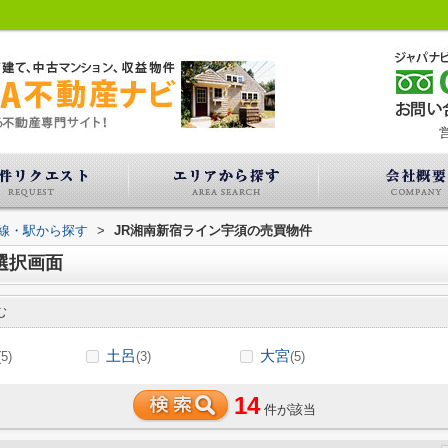
営
路線・駅から探す
>
JR湘南新宿ライン宇須の売買物件
選択画面
む
土呂
大宮
(5)
(3)
(5)
14
件が該当