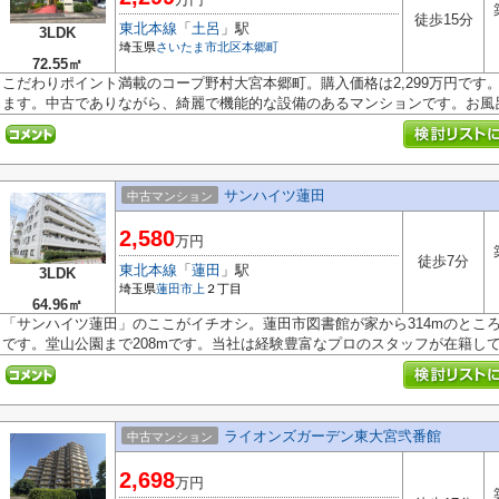
徒歩15分
東北本線
「
土呂
」駅
3LDK
埼玉県
さいたま市北区
本郷町
72.55㎡
こだわりポイント満載のコープ野村大宮本郷町。購入価格は2,299万円です
ます。中古でありながら、綺麗で機能的な設備のあるマンションです。お風呂.
サンハイツ蓮田
中古マンション
2,580
万円
徒歩7分
東北本線
「
蓮田
」駅
3LDK
埼玉県
蓮田市
上
２丁目
64.96㎡
「サンハイツ蓮田」のここがイチオシ。蓮田市図書館が家から314mのとこ
です。堂山公園まで208mです。当社は経験豊富なプロのスタッフが在籍してい
ライオンズガーデン東大宮弐番館
中古マンション
2,698
万円