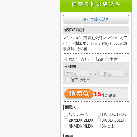
種別で絞り込む
現在の種別
マンション(売買),投資マンション,ア
パート(棟),マンション(棟),ビル,店舗
事務所,その他
指定しない
新築
中古
▼価格
～
値下げ物件
15
件が該当
間取り
ワンルーム
1K/1DK/1LDK
2K/2DK/2LDK
3K/3DK/3LDK
4K/4DK/4LDK
5K以上
面積