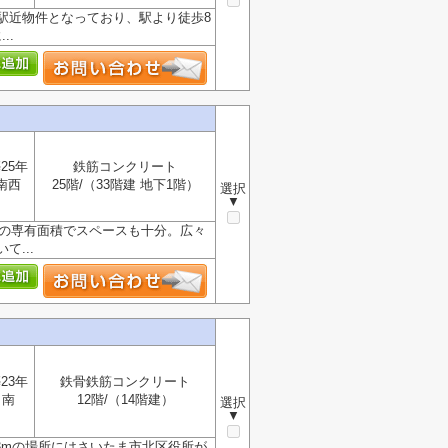
駅近物件となっており、駅より徒歩8
..
25年
鉄筋コンクリート
南西
25階/（33階建 地下1階）
選択
▼
程の専有面積でスペースも十分。広々
...
23年
鉄骨鉄筋コンクリート
南
12階/（14階建）
選択
▼
23mの場所にはさいたま市北区役所が