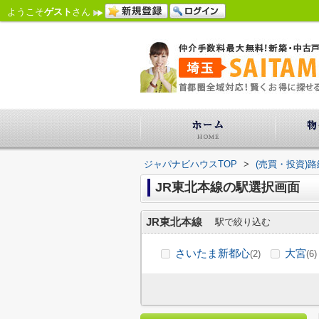
ようこそ
ゲスト
さん
ジャパナビハウスTOP
>
(売買・投資)
JR東北本線の駅選択画面
JR東北本線
駅で絞り込む
さいたま新都心
大宮
(2)
(6)