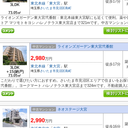
徒歩17分
東北本線
「
東大宮
」駅
3LDK
埼玉県
さいたま市見沼区
島町
73.05㎡
ライオンズガーデン東大宮弐番館：東北本線東大宮駅にも近くて便利。薬や
トア マツモトキヨシ ハレノテラス東大宮店まで321mです。中古マンションな.
ライオンズガーデン東大宮弐番館
中古マンション
2,980
万円
築
徒歩17分
東北本線
「
東大宮
」駅
3LDK
埼玉県
さいたま市見沼区
島町
＋1S(納戸)
73.05㎡
こだわりで選びたい方におすすめ。さいたま市見沼区エリアで住まいをお探
弐番館」。ヨークマート ハレノテラス東大宮店まで324mです。不動産購入に関
ネオステージ大宮
中古マンション
2,990
万円
築
徒歩16分