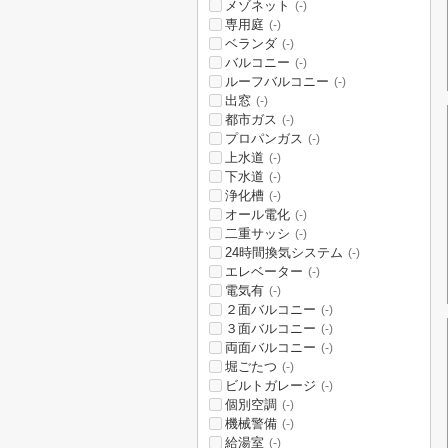
メゾネット
(-)
専用庭
(-)
ベランダ
(-)
バルコニー
(-)
ルーフバルコニー
(-)
出窓
(-)
都市ガス
(-)
プロパンガス
(-)
上水道
(-)
下水道
(-)
浄化槽
(-)
オール電化
(-)
二重サッシ
(-)
24時間換気システム
(-)
エレベーター
(-)
電気有
(-)
２面バルコニー
(-)
３面バルコニー
(-)
両面バルコニー
(-)
堀ごたつ
(-)
ビルトガレージ
(-)
個別空調
(-)
機械警備
(-)
給湯室
(-)