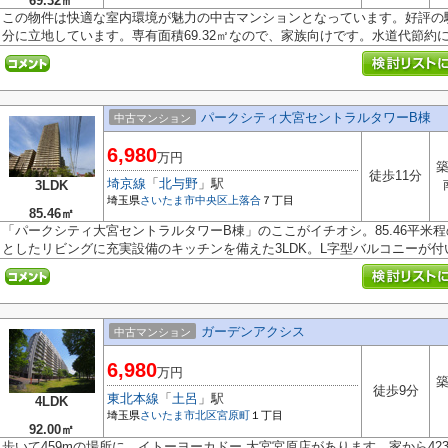
69.32㎡
この物件は快適な室内環境が魅力の中古マンションとなっています。好評の
分に立地しています。専有面積69.32㎡なので、家族向けです。水道代節約に.
パークシティ大宮セントラルタワーB棟
中古マンション
6,980
万円
築
徒歩11分
埼京線
「
北与野
」駅
3LDK
埼玉県
さいたま市中央区
上落合
７丁目
85.46㎡
「パークシティ大宮セントラルタワーB棟」のここがイチオシ。85.46平米
としたリビングに充実設備のキッチンを備えた3LDK。L字型バルコニーが付いて
ガーデンアクシス
中古マンション
6,980
万円
築
徒歩9分
東北本線
「
土呂
」駅
4LDK
埼玉県
さいたま市北区
宮原町
１丁目
92.00㎡
歩いて459mの場所に、イトーヨーカドー 大宮宮原店があります。家から4