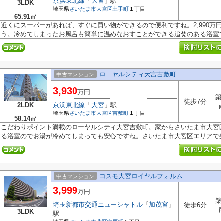
京浜東北線
「
大宮
」駅
3LDK
埼玉県
さいたま市大宮区
土手町
１丁目
65.91㎡
近くにスーパーがあれば、すぐに買い物ができるので便利ですね。2,990万
う。冷めてしまったお風呂も簡単に温めなおすことができる追焚のある浴室で.
ローヤルシティ大宮吉敷町
中古マンション
3,930
万円
築
徒歩7分
2LDK
京浜東北線
「
大宮
」駅
埼玉県
さいたま市大宮区
吉敷町
１丁目
58.14㎡
こだわりポイント満載のローヤルシティ大宮吉敷町。家からさいたま市大宮区
る浴室のでお湯が冷めてしまっても安心ですね。さいたま市大宮区エリアで生.
コスモ大宮ロイヤルフォルム
中古マンション
3,999
万円
築
埼玉新都市交通ニューシャトル
「
加茂宮
」
徒歩6分
3LDK
駅