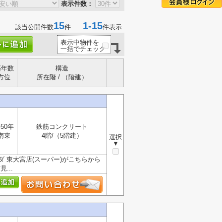
表示件数：
15
1-15
該当公開件数
件
件表示
表示中物件を
一括でチェック
築年数
構造
方位
所在階 / （階建）
50年
鉄筋コンクリート
南東
4階/（5階建）
選択
▼
 東大宮店(スーパー)がこちらから
...