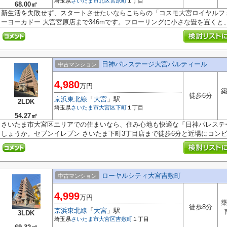
埼玉県
さいたま市北区
宮原町
１丁目
68.00㎡
新生活を失敗せず、スタートさせたいならこちらの「コスモ大宮ロイヤルフ
ーヨーカドー 大宮宮原店まで346mです。フローリングに小さな畳を置くと、簡
日神パレステージ大宮パルティール
中古マンション
4,980
万円
築
徒歩6分
京浜東北線
「
大宮
」駅
2LDK
埼玉県
さいたま市大宮区
下町
１丁目
54.27㎡
さいたま市大宮区エリアでの住まいなら、住み心地も快適な「日神パレステ
しょうか。セブンイレブン さいたま下町3丁目店まで徒歩6分と近場にコンビニ
ローヤルシティ大宮吉敷町
中古マンション
4,999
万円
築
徒歩8分
京浜東北線
「
大宮
」駅
3LDK
埼玉県
さいたま市大宮区
吉敷町
１丁目