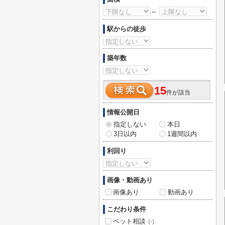
～
駅からの徒歩
築年数
15
件が該当
情報公開日
指定しない
本日
3日以内
1週間以内
利回り
画像・動画あり
画像あり
動画あり
こだわり条件
ペット相談
(-)