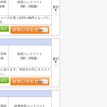
43年
鉄筋コンクリート
南東
3階/（6階建）
選択
▼
。ニーズが高く好評の物件となってい
..
32年
鉄筋コンクリート
南
3階/（5階建）
選択
▼
ろにあります。本好きの方にオススメ
...
36年
鉄骨鉄筋コンクリート