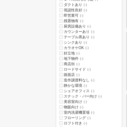
ダクトあり
(-)
視認性良好
(-)
即営業可
(-)
残置物有
(-)
厨房設備あり
(-)
カウンターあり
(-)
テーブル席あり
(-)
シンクあり
(-)
カラオケOK
(-)
好立地
(-)
地下物件
(-)
商店街
(-)
ロードサイド
(-)
路面店
(-)
造作譲渡料なし
(-)
静かな環境
(-)
シェアオフィス
(-)
スナック・バー向け
(-)
美容室向け
(-)
物販向け
(-)
室内洗濯機置場
(-)
フローリング
(-)
ロフト付き
(-)