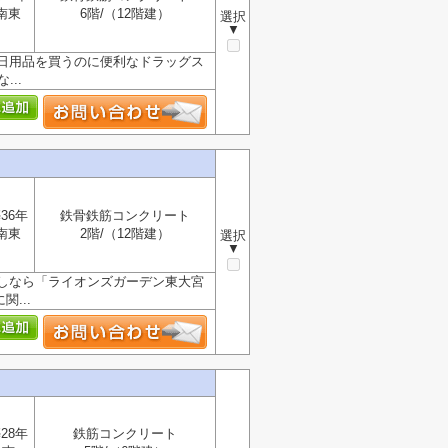
南東
6階/（12階建）
選択
▼
日用品を買うのに便利なドラッグス
..
36年
鉄骨鉄筋コンクリート
南東
2階/（12階建）
選択
▼
しなら「ライオンズガーデン東大宮
...
28年
鉄筋コンクリート