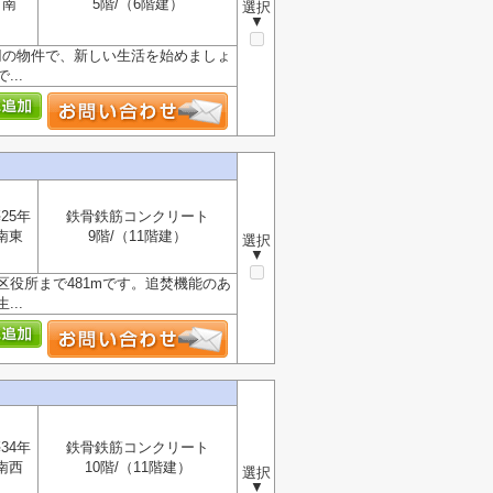
南
5階/（6階建）
選択
▼
円の物件で、新しい生活を始めましょ
..
25年
鉄骨鉄筋コンクリート
南東
9階/（11階建）
選択
▼
役所まで481mです。追焚機能のあ
..
34年
鉄骨鉄筋コンクリート
南西
10階/（11階建）
選択
▼