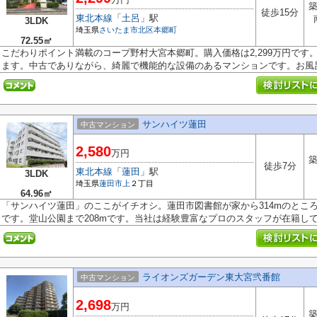
築
徒歩15分
東北本線
「
土呂
」駅
3LDK
埼玉県
さいたま市北区
本郷町
72.55㎡
こだわりポイント満載のコープ野村大宮本郷町。購入価格は2,299万円です
ます。中古でありながら、綺麗で機能的な設備のあるマンションです。お風呂.
サンハイツ蓮田
中古マンション
2,580
万円
築
徒歩7分
東北本線
「
蓮田
」駅
3LDK
埼玉県
蓮田市
上
２丁目
64.96㎡
「サンハイツ蓮田」のここがイチオシ。蓮田市図書館が家から314mのとこ
です。堂山公園まで208mです。当社は経験豊富なプロのスタッフが在籍してい
ライオンズガーデン東大宮弐番館
中古マンション
2,698
万円
築