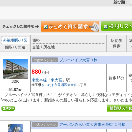
並び順：
外観
/
間取り図
価格
駅徒歩
停歩
交通 / 所在地
間取り/面積
ブルーハイツ大宮Ｂ棟
中古マンション
880
万円
築
徒歩15分
東北本線
「
東大宮
」駅
3DK
埼玉県
さいたま市見沼区
東大宮
３丁目
54.67㎡
「ブルーハイツ大宮Ｂ棟」のここがイチオシ。暮らしに便利なコモディイイダ
3mのところにあります。新婚さんの新しい暮らしを応援します。さいたま市見
アーバンみらい東大宮東三番街 １号棟
中古マンション