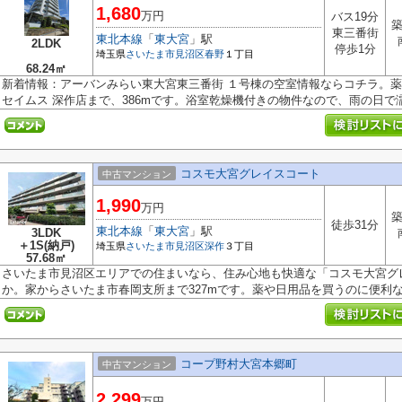
1,680
万円
バス19分
築
東三番街
東北本線
「
東大宮
」駅
2LDK
停歩1分
埼玉県
さいたま市見沼区
春野
１丁目
68.24㎡
新着情報：アーバンみらい東大宮東三番街 １号棟の空室情報ならコチラ。
セイムス 深作店まで、386mです。浴室乾燥機付きの物件なので、雨の日で濡.
コスモ大宮グレイスコート
中古マンション
1,990
万円
築
徒歩31分
東北本線
「
東大宮
」駅
3LDK
＋1S(納戸)
埼玉県
さいたま市見沼区
深作
３丁目
57.68㎡
さいたま市見沼区エリアでの住まいなら、住み心地も快適な「コスモ大宮グ
か。家からさいたま市春岡支所まで327mです。薬や日用品を買うのに便利なド
コープ野村大宮本郷町
中古マンション
2,299
万円