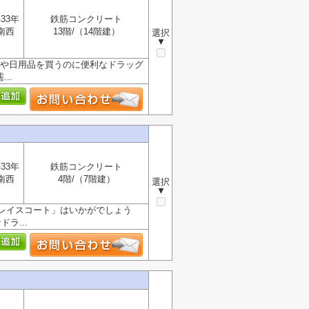
33年
鉄筋コンクリート
南西
13階/（14階建）
選択
▼
薬や日用品を買うのに便利なドラッグ
..
33年
鉄筋コンクリート
南西
4階/（7階建）
選択
▼
レイスコート」はいかがでしょう
ラ...