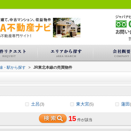
営
路線・駅から探す
>
JR東北本線の売買物件
土呂
東大宮
蓮田
(3)
(5)
15
件が該当