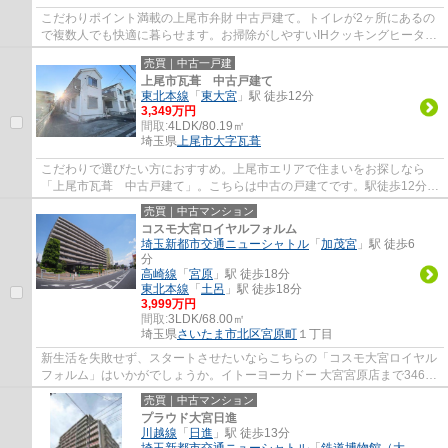
こだわりポイント満載の上尾市弁財 中古戸建て。トイレが2ヶ所にあるの
で複数人でも快適に暮らせます。お掃除がしやすいIHクッキングヒーター
です。すぐに入居できるので、お待ちいた...
売買｜中古一戸建
上尾市瓦葺 中古戸建て
東北本線
「
東大宮
」駅 徒歩12分
3,349万円
間取:
4LDK/80.19㎡
埼玉県
上尾市
大字瓦葺
こだわりで選びたい方におすすめ。上尾市エリアで住まいをお探しなら
「上尾市瓦葺 中古戸建て」。こちらは中古の戸建てです。駅徒歩12分の
場所にある物件です。シャッターは台風や強...
売買｜中古マンション
コスモ大宮ロイヤルフォルム
埼玉新都市交通ニューシャトル
「
加茂宮
」駅 徒歩6
分
高崎線
「
宮原
」駅 徒歩18分
東北本線
「
土呂
」駅 徒歩18分
3,999万円
間取:
3LDK/68.00㎡
埼玉県
さいたま市北区
宮原町
１丁目
新生活を失敗せず、スタートさせたいならこちらの「コスモ大宮ロイヤル
フォルム」はいかがでしょうか。イトーヨーカドー 大宮宮原店まで346m
です。フローリングに小さな畳を置くと、簡...
売買｜中古マンション
プラウド大宮日進
川越線
「
日進
」駅 徒歩13分
埼玉新都市交通ニューシャトル
「
鉄道博物館（大