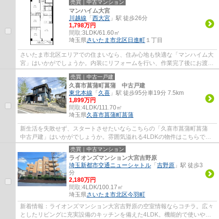
売買｜中古マンション
マンハイム大宮
川越線
「
西大宮
」駅 徒歩26分
1,798万円
間取:
3LDK/61.60㎡
埼玉県
さいたま市北区
日進町
１丁目
さいたま市北区エリアでの住まいなら、住み心地も快適な「マンハイム大
宮」はいかがでしょうか。内装にリフォームを行い、作業完了後にお渡し
いたします。周辺のバス停は近いほど便利...
売買｜中古一戸建
久喜市菖蒲町菖蒲 中古戸建
東北本線
「
久喜
」駅 徒歩95分車19分 7.5km
1,899万円
間取:
4LDK/111.70㎡
埼玉県
久喜市
菖蒲町菖蒲
新生活を失敗せず、スタートさせたいならこちらの「久喜市菖蒲町菖蒲
中古戸建」はいかがでしょうか。雰囲気溢れる4LDKの物件はこちらで
す。ニーズの高い中古の戸建て物件は、経済的...
売買｜中古マンション
ライオンズマンション大宮吉野原
埼玉新都市交通ニューシャトル
「
吉野原
」駅 徒歩3
分
2,180万円
間取:
4LDK/100.17㎡
埼玉県
さいたま市北区
今羽町
新着情報：ライオンズマンション大宮吉野原の空室情報ならコチラ。広々
としたリビングに充実設備のキッチンを備えた4LDK。機能的で使いやす