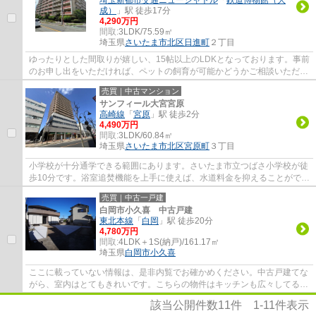
成）
」駅 徒歩17分
4,290万円
間取:
3LDK/75.59㎡
埼玉県
さいたま市北区
日進町
２丁目
ゆったりとした間取りが嬉しい、15帖以上のLDKとなっております。事前
のお申し出をいただければ、ペットの飼育が可能かどうかご相談いただけ
ます。専有面積が75.59㎡でスペースが十分...
売買｜中古マンション
サンフィール大宮宮原
高崎線
「
宮原
」駅 徒歩2分
4,490万円
間取:
3LDK/60.84㎡
埼玉県
さいたま市北区
宮原町
３丁目
小学校が十分通学できる範囲にあります。さいたま市立つばさ小学校が徒
歩10分です。浴室追焚機能を上手に使えば、水道料金を抑えることができ
ます。共有部分も清潔感があり、綺麗な中...
売買｜中古一戸建
白岡市小久喜 中古戸建
東北本線
「
白岡
」駅 徒歩20分
4,780万円
間取:
4LDK＋1S(納戸)/161.17㎡
埼玉県
白岡市
小久喜
ここに載っていない情報は、是非内覧でお確かめください。中古戸建てな
がら、室内はとてもきれいです。こちらの物件はキッチンも広々してるの
で快適に料理ができます。浴室乾燥機のあ...
該当公開件数
11
件
1-11
件表示