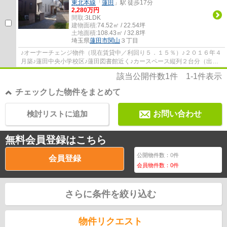
東北本線
「
蓮田
」駅 徒歩17分
2,280万円
間取:
3LDK
建物面積:
74.52㎡ / 22.54坪
土地面積:
108.43㎡ / 32.8坪
埼玉県
蓮田市
関山
３丁目
♪オーナーチェンジ物件（現在賃貸中／利回り５．１５％）♪２０１６年４
月築♪蓮田中央小学校区♪蓮田図書館近く♪カースペース縦列２台分（出入
口間口２ｍ・車種による）♪閑静な住環境♪日...
該当公開件数
1
件
1-1
件表示
チェックした物件をまとめて
検討リストに追加
お問い合わせ
無料会員登録はこちら
公開物件数：
0
件
会員登録
会員物件数：
0
件
さらに条件を絞り込む
物件リクエスト