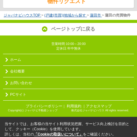
物件リクエスト
ジャパナビハウスTOP
>
(戸建(売買))地域から探す
>
蓮田市
>
蓮田の売買物件
ページトップに戻る
営業時間:10:00～20:00
定休日:年中無休
ホーム
会社概要
お問い合わせ
PCサイト
プライバシーポリシー
利用規約
｜アクセスマップ
｜
Copyright(c) ジャパナビ不動産ショップ 株式会社ジャパナビハウス All rights reserved.
当サイトでは、お客様の当サイト利用状況把握、サービス向上検討を目的と
して、クッキー（Cookie）を使用しています。
詳しくは、当社の
「Cookieの取扱いについて」
をご確認ください。