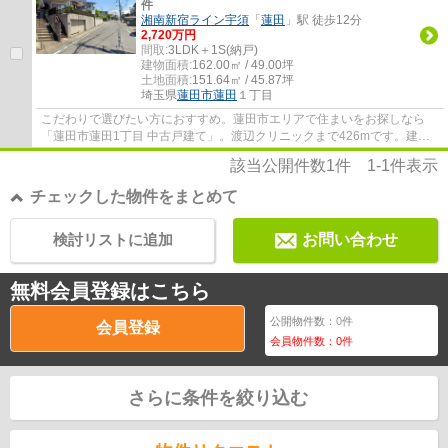
件
湘南新宿ライン宇須
「
蓮田
」駅 徒歩12分
2,720万円
間取:
3LDK＋1S(納戸)
建物面積:
162.00㎡ / 49.00坪
土地面積:
151.64㎡ / 45.87坪
埼玉県
蓮田市
蓮田
１丁目
こだわりで選びたい方におすすめ。蓮田市エリアで住まいをお探しなら
「蓮田市蓮田1丁目 中古戸建て」。渡辺クリニックまで426mです。建物
面積は30坪以上で開放感があります。台風で窓...
該当公開件数
1
件
1-1
件表示
チェックした物件をまとめて
検討リストに追加
お問い合わせ
無料会員登録はこちら
公開物件数：
0
件
会員登録
会員物件数：
0
件
さらに条件を絞り込む