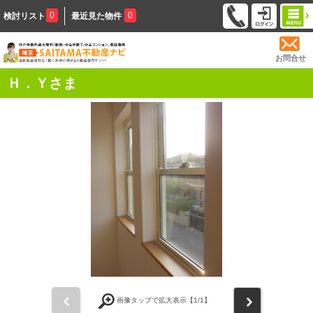
0
0
検討リスト
最近見た物件
お問合せ
Ｈ．Ｙさま
前
次
画像タップで拡大表示【
1
/1】