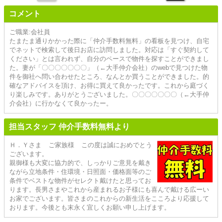
コメント
ご職業:会社員
たまたま通りかかった際に「仲介手数料無料」の看板を見つけ、自宅
でネットで検索して後日お店に訪問しました。対応は「すぐ契約して
ください」とは言われず、自分のペースで物件を探すことができまし
た。妻が「〇〇〇〇〇〇〇」（←大手仲介会社）のwebで見つけた物
件を御社へ問い合わせたところ、なんとか買うことができました。的
確なアドバイスを頂け、お得に買えて良かったです。これから庭づく
り楽しみです。ありがとうございました。〇〇〇〇〇〇〇（←大手仲
介会社）に行かなくて良かったー。
担当スタッフ 仲介手数料無料より
Ｈ．Ｙさま ご家族様 この度は誠におめでとう
ございます。
親御様も大変に協力的で、しっかりご意見を戴き
ながら立地条件・住環境・日照面・価格面等のご
条件でベストな物件がセレクト戴けたと思ってお
ります。長男さまやこれから産まれるお子様にも喜んで戴ける広ーい
お家でございます。皆さまのこれからの新生活をこころより応援して
おります。今後とも末永く宜しくお願い申し上げます。