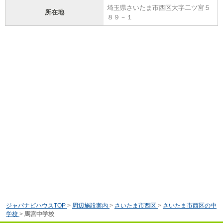
埼玉県さいたま市西区大字二ツ宮５
所在地
８９－１
ジャパナビハウスTOP
>
周辺施設案内
>
さいたま市西区
>
さいたま市西区の中
学校
>
馬宮中学校