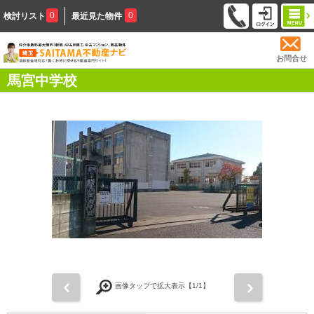
0
0
検討リスト
最近見た物件
お問合せ
馬宮中学校
前
次
画像タップで拡大表示【
1
/1】