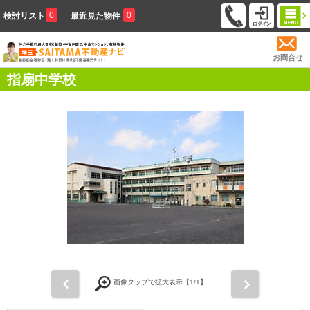
0
0
検討リスト
最近見た物件
お問合せ
指扇中学校
前
次
画像タップで拡大表示【
1
/1】