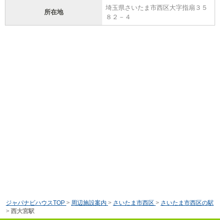
埼玉県さいたま市西区大字指扇３５
所在地
８２－４
ジャパナビハウスTOP
>
周辺施設案内
>
さいたま市西区
>
さいたま市西区の駅
>
西大宮駅