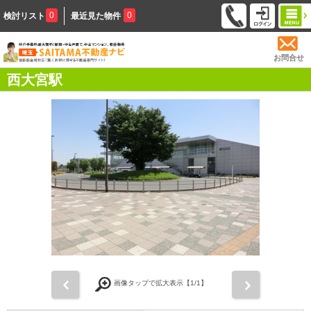
0
0
検討リスト
最近見た物件
お問合せ
西大宮駅
前
次
画像タップで拡大表示【
1
/1】