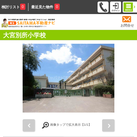
0
0
検討リスト
最近見た物件
お問合せ
大宮別所小学校
前
次
画像タップで拡大表示【
1
/1】