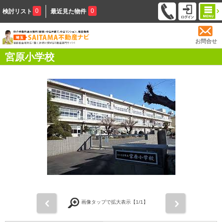
0
0
検討リスト
最近見た物件
お問合せ
宮原小学校
前
次
画像タップで拡大表示【
1
/1】