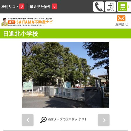
0
0
検討リスト
最近見た物件
お問合せ
日進北小学校
前
次
画像タップで拡大表示【
1
/1】