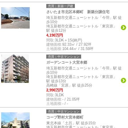
売買｜新築一戸建
さいたま市北区本郷町 新築分譲住宅
埼玉新都市交通ニューシャトル「今羽」駅 徒
歩10分
埼玉新都市交通ニューシャトル「東宮原」
駅 徒歩12分
4,190万円
間取:
3LDK＋1S(納戸)
建物面積:
92.33㎡ / 27.92坪
土地面積:
104.44㎡ / 31.59坪
売買｜中古マンション
ガーデンコート大宮本郷
埼玉新都市交通ニューシャトル「今羽」駅 徒
歩10分
埼玉新都市交通ニューシャトル「東宮原」
駅 徒歩13分
高崎線「宮原」駅 徒歩25分
2,990万円
間取:
3LDK
建物面積:
- / 21.05坪
土地面積:
- / -
売買｜中古マンション
コープ野村大宮本郷町
東北本線「土呂」駅 徒歩15分
埼玉新都市交通ニューシャトル「東宮原」