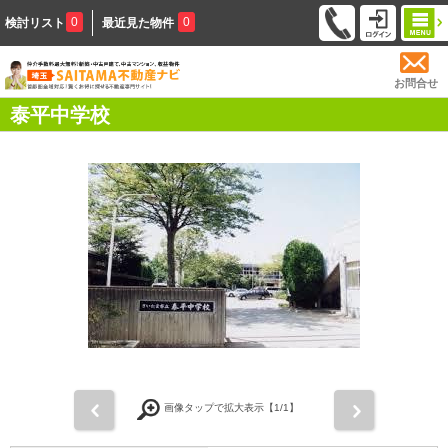
0
0
検討リスト
最近見た物件
お問合せ
泰平中学校
前
次
画像タップで拡大表示【
1
/1】