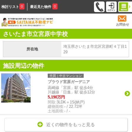
0
0
検討リスト
最近見た物件
お問合せ
さいたま市立宮原中学校
埼玉県さいたま市北区宮原町４丁目1
所在地
29
施設周辺の物件
売買｜中古マンション
プラウド宮原ガーデニア
高崎線「宮原」駅 徒歩4分
川越線「日進」駅 徒歩12分
5,190万円
間取:
3LDK＋1S(納戸)
建物面積:
- / 22.72坪
土地面積:
- / -
近くの物件をもっと見る