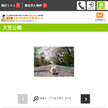
0
0
検討リスト
最近見た物件
お問合せ
大宮公園
前
次
画像タップで拡大表示【
1
/3】