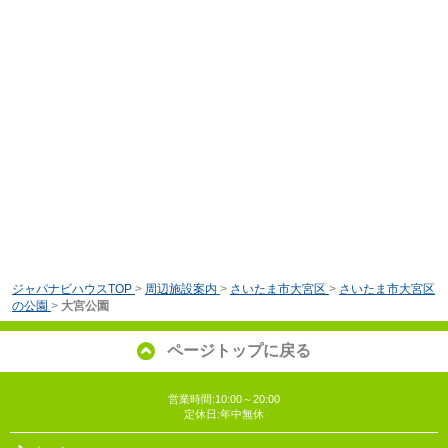
ジャパナビハウスTOP
>
周辺施設案内
>
さいたま市大宮区
>
さいたま市大宮区
の公園
>
大宮公園
ページトップに戻る
営業時間:10:00～20:00
定休日:年中無休