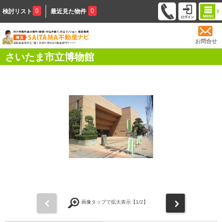
0
0
検討リスト
最近見た物件
お問合せ
さいたま市立博物館
前
次
画像タップで拡大表示【
1
/2】