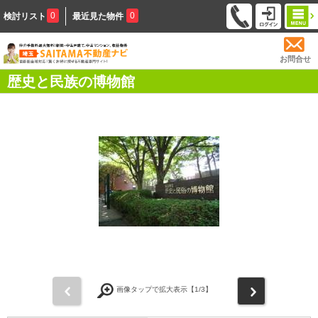
0
0
検討リスト
最近見た物件
お問合せ
歴史と民族の博物館
前
次
画像タップで拡大表示【
1
/3】