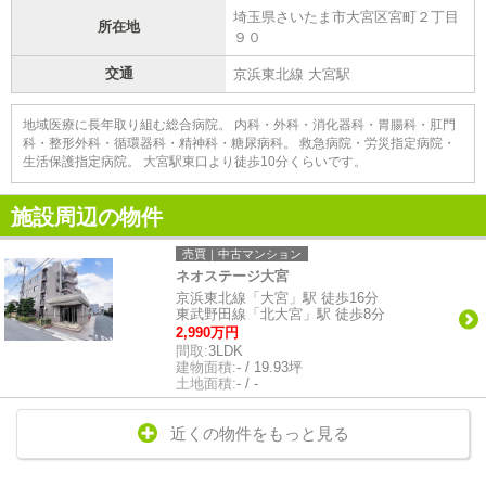
埼玉県さいたま市大宮区宮町２丁目
所在地
９０
交通
京浜東北線 大宮駅
地域医療に長年取り組む総合病院。 内科・外科・消化器科・胃腸科・肛門
科・整形外科・循環器科・精神科・糖尿病科。 救急病院・労災指定病院・
生活保護指定病院。 大宮駅東口より徒歩10分くらいです。
施設周辺の物件
売買｜中古マンション
ネオステージ大宮
京浜東北線「大宮」駅 徒歩16分
東武野田線「北大宮」駅 徒歩8分
2,990万円
間取:
3LDK
建物面積:
- / 19.93坪
土地面積:
- / -
近くの物件をもっと見る