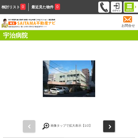
0
0
検討リスト
最近見た物件
お問合せ
宇治病院
前
次
画像タップで拡大表示【
1
/2】