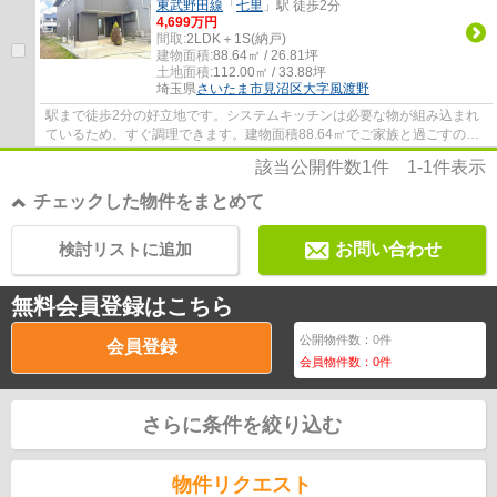
東武野田線
「
七里
」駅 徒歩2分
4,699万円
間取:
2LDK＋1S(納戸)
建物面積:
88.64㎡ / 26.81坪
土地面積:
112.00㎡ / 33.88坪
埼玉県
さいたま市見沼区
大字風渡野
駅まで徒歩2分の好立地です。システムキッチンは必要な物が組み込まれ
ているため、すぐ調理できます。建物面積88.64㎡でご家族と過ごすのに
も問題のない広さです。追焚機能浴室は利便...
該当公開件数
1
件
1-1
件表示
チェックした物件をまとめて
検討リストに追加
お問い合わせ
無料会員登録はこちら
公開物件数：
0
件
会員登録
会員物件数：
0
件
さらに条件を絞り込む
物件リクエスト