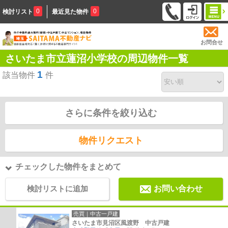
0
0
検討リスト
最近見た物件
お問合せ
さいたま市立蓮沼小学校の周辺物件一覧
1
該当物件
件
さらに条件を絞り込む
物件リクエスト
チェックした物件をまとめて
検討リストに追加
お問い合わせ
売買｜中古一戸建
さいたま市見沼区風渡野 中古戸建