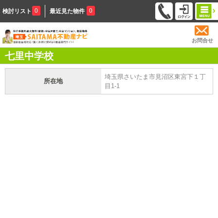
0
0
検討リスト
最近見た物件
お問合せ
七里中学校
埼玉県さいたま市見沼区東宮下１丁
所在地
目1-1