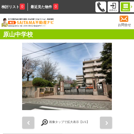
0
0
検討リスト
最近見た物件
お問合せ
原山中学校
前
次
画像タップで拡大表示【
1
/1】