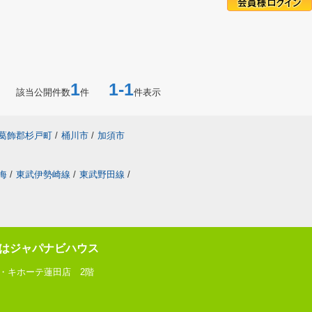
1
1-1
該当公開件数
件
件表示
葛飾郡杉戸町
/
桶川市
/
加須市
海
/
東武伊勢崎線
/
東武野田線
/
はジャパナビハウス
ン・キホーテ蓮田店 2階