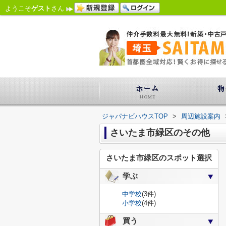
ようこそ
ゲスト
さん
ジャパナビハウスTOP
>
周辺施設案内
さいたま市緑区のその他
さいたま市緑区のスポット選択
学ぶ
中学校
(3件)
小学校
(4件)
買う