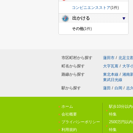
コンビニエンスストア
(1件)
出かける
その他
(1件)
市区町村から探す
蓮田市
/
北足立
町名から探す
大字瓦葺
/
大字
路線から探す
東北本線
/
湘南
東武日光線
駅から探す
蓮田
/
白岡
/
志
ホーム
駅歩10分以
会社概要
特集
プライバシーポリシー
2500万円以
利用規約
特集