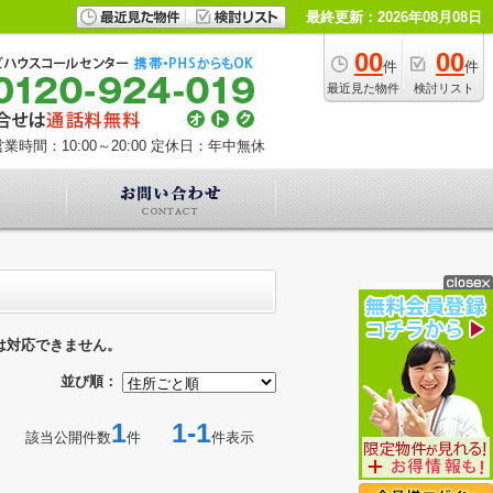
最終更新：2026年08月08日
00
00
件
件
最近見た物件
検討リスト
業時間：10:00～20:00
定休日：年中無休
は対応できません。
並び順：
1
1-1
該当公開件数
件
件表示