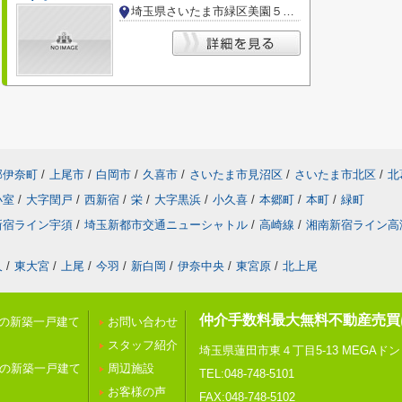
埼玉県さいたま市緑区美園５丁目
郡伊奈町
/
上尾市
/
白岡市
/
久喜市
/
さいたま市見沼区
/
さいたま市北区
/
北
小室
/
大字閏戸
/
西新宿
/
栄
/
大字黒浜
/
小久喜
/
本郷町
/
本町
/
緑町
新宿ライン宇須
/
埼玉新都市交通ニューシャトル
/
高崎線
/
湘南新宿ライン高
久
/
東大宮
/
上尾
/
今羽
/
新白岡
/
伊奈中央
/
東宮原
/
北上尾
仲介手数料最大無料不動産売買
内の新築一戸建て
お問い合わせ
スタッフ紹介
埼玉県蓮田市東４丁目5-13 MEGAド
内の新築一戸建て
周辺施設
TEL:048-748-5101
お客様の声
FAX:048-748-5102