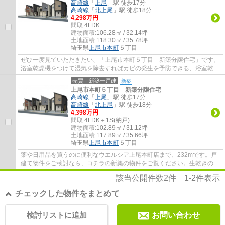
高崎線
「
上尾
」駅 徒歩17分
高崎線
「
北上尾
」駅 徒歩18分
4,298万円
間取:
4LDK
建物面積:
106.28㎡ / 32.14坪
土地面積:
118.30㎡ / 35.78坪
埼玉県
上尾市
本町
５丁目
ぜひ一度見ていただきたい、「上尾市本町５丁目 新築分譲住宅」です。
浴室乾燥機をつけて湿気を除去すればカビの発生を予防できる、浴室乾燥
機付きの物件です。来訪者の顔が見えるTV...
売買｜新築一戸建
新築
上尾市本町５丁目 新築分譲住宅
高崎線
「
上尾
」駅 徒歩17分
高崎線
「
北上尾
」駅 徒歩18分
4,398万円
間取:
4LDK＋1S(納戸)
建物面積:
102.89㎡ / 31.12坪
土地面積:
117.89㎡ / 35.66坪
埼玉県
上尾市
本町
５丁目
薬や日用品を買うのに便利なウエルシア上尾本町店まで、232mです。戸
建て物件をご検討なら、コチラの新築の物件をご覧ください。生乾きの洗
濯物をしっかり乾かしたい時でもすぐに乾燥...
該当公開件数
2
件
1-2
件表示
チェックした物件をまとめて
検討リストに追加
お問い合わせ