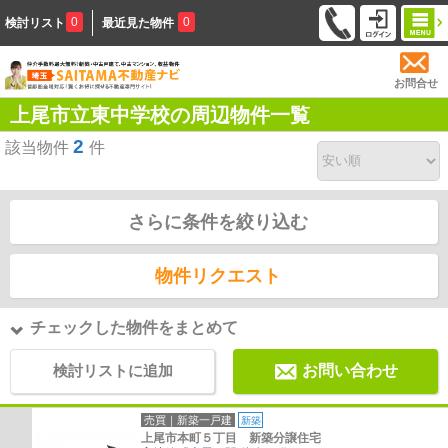
0
0
検討リスト
最近見た物件
お問合せ
上尾市立東中学校の周辺物件一覧
2
該当物件
件
さらに条件を絞り込む
物件リクエスト
チェックした物件をまとめて
検討リストに追加
お問い合わせ
売買｜新築一戸建
新築
上尾市本町５丁目 新築分譲住宅