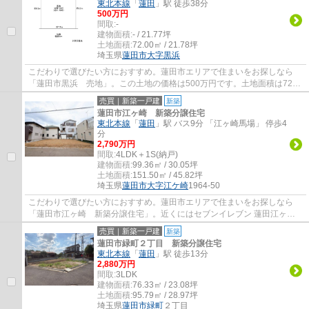
東北本線
「
蓮田
」駅 徒歩38分
500万円
間取:
-
建物面積:
- / 21.77坪
土地面積:
72.00㎡ / 21.78坪
埼玉県
蓮田市
大字黒浜
こだわりで選びたい方におすすめ。蓮田市エリアで住まいをお探しなら
「蓮田市黒浜 売地」。この土地の価格は500万円です。土地面積は72㎡
(公簿)で一押しです。蓮田市エリアの不動産の...
売買｜新築一戸建
新築
蓮田市江ヶ崎 新築分譲住宅
東北本線
「
蓮田
」駅 バス9分 「江ヶ崎馬場」 停歩4
分
2,790万円
間取:
4LDK＋1S(納戸)
建物面積:
99.36㎡ / 30.05坪
土地面積:
151.50㎡ / 45.82坪
埼玉県
蓮田市
大字江ケ崎
1964-50
こだわりで選びたい方におすすめ。蓮田市エリアで住まいをお探しなら
「蓮田市江ヶ崎 新築分譲住宅」。近くにはセブンイレブン 蓮田江ヶ崎
店(徒歩3分)がありちょっとした買い物に便利...
売買｜新築一戸建
新築
蓮田市緑町２丁目 新築分譲住宅
東北本線
「
蓮田
」駅 徒歩13分
2,880万円
間取:
3LDK
建物面積:
76.33㎡ / 23.08坪
土地面積:
95.79㎡ / 28.97坪
埼玉県
蓮田市
緑町
２丁目