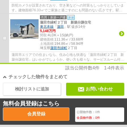
防犯カメラが設置されており、空き巣などへの対策もしっかりとしていま
す。建物面積76.33㎡でご家族と過ごすのにも問題のない広さです。駅か
ら徒歩13分の物件です。TVインターフォン付...
売買｜新築一戸建
新築
蓮田市緑町２丁目 新築分譲住宅
東北本線
「
蓮田
」駅 徒歩14分
5,148万円
間取:
4LDK＋1S(納戸)
建物面積:
111.36㎡ / 33.68坪
土地面積:
194.86㎡ / 58.94坪
埼玉県
蓮田市
緑町
２丁目
蓮田市エリアでの住まいなら、住み心地も快適な「蓮田市緑町２丁目 新
築分譲住宅」はいかがでしょうか。使い方も様々な、サービスルーム付き
4SLDK物件です。全居室が洋室ですので、お...
該当公開件数
4
件
1-4
件表示
チェックした物件をまとめて
検討リストに追加
お問い合わせ
無料会員登録はこちら
公開物件数：
0
件
会員登録
会員物件数：
0
件