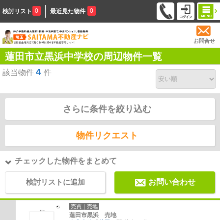
0
0
検討リスト
最近見た物件
お問合せ
蓮田市立黒浜中学校の周辺物件一覧
4
該当物件
件
さらに条件を絞り込む
物件リクエスト
チェックした物件をまとめて
検討リストに追加
お問い合わせ
売買｜売地
蓮田市黒浜 売地