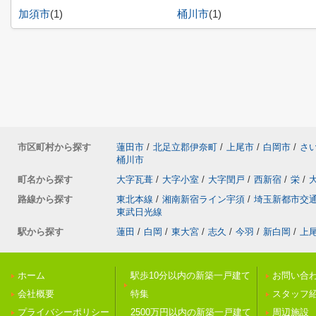
加須市
(1)
桶川市
(1)
市区町村から探す
蓮田市
/
北足立郡伊奈町
/
上尾市
/
白岡市
/
さ
桶川市
町名から探す
大字瓦葺
/
大字小室
/
大字閏戸
/
西新宿
/
栄
/
路線から探す
東北本線
/
湘南新宿ライン宇須
/
埼玉新都市交
東武日光線
駅から探す
蓮田
/
白岡
/
東大宮
/
志久
/
今羽
/
新白岡
/
上
ホーム
駅歩10分以内の新築一戸建て
お問い合
会社概要
特集
スタッフ
プライバシーポリシー
2500万円以内の新築一戸建て
周辺施設