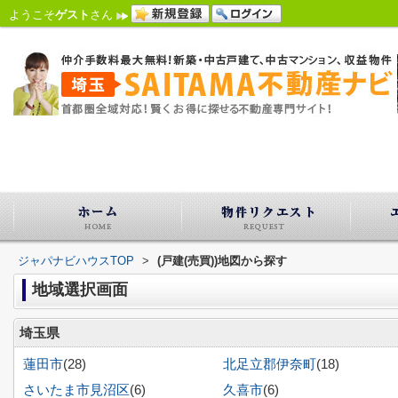
ようこそ
ゲスト
さん
ジャパナビハウスTOP
>
(戸建(売買))地図から探す
地域選択画面
埼玉県
蓮田市
(28)
北足立郡伊奈町
(18)
さいたま市見沼区
(6)
久喜市
(6)