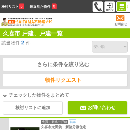
0
0
検討リスト
最近見た物件
お問合せ
久喜市 戸建、戸建一覧
2
該当物件
件
さらに条件を絞り込む
物件リクエスト
チェックした物件をまとめて
検討リストに追加
お問い合わせ
売買｜新築一戸建
新築
久喜市太田袋 新築分譲住宅