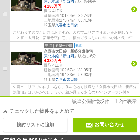
東北本線
「
新白岡
」駅 徒歩6分
4,180万円
間取:
4LDK
建物面積:
101.64㎡ / 30.74坪
土地面積:
275.74㎡ / 83.41坪
埼玉県
久喜市
太田袋
こだわりで選びたい方におすすめ。久喜市エリアで住まいをお探しなら
「久喜市太田袋 新築分譲住宅」。複層ガラスなので年中心地の良い空間
で電気料金の節約もできます。新築の戸建て...
売買｜新築一戸建
新築
久喜市太田袋 新築分譲住宅
東北本線
「
新白岡
」駅 徒歩6分
4,380万円
間取:
4LDK
建物面積:
102.67㎡ / 31.05坪
土地面積:
194.83㎡ / 58.93坪
埼玉県
久喜市
太田袋
久喜市エリアでの住まいなら、住み心地も快適な「久喜市太田袋 新築分
譲住宅」はいかがでしょうか。顔が見える安心のTVインターホン付きで
す。室内環境まで左右する基礎は、強靭なベ...
該当公開件数
2
件
1-2
件表示
チェックした物件をまとめて
検討リストに追加
お問い合わせ