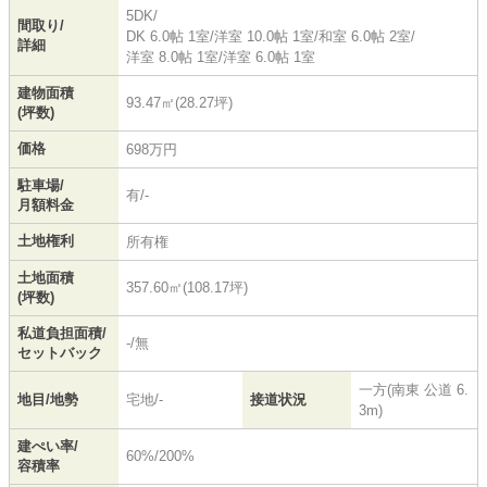
5DK/
間取り/
DK 6.0帖 1室
/
洋室 10.0帖 1室
/
和室 6.0帖 2室
/
詳細
洋室 8.0帖 1室
/
洋室 6.0帖 1室
建物面積
93.47㎡(28.27坪)
(坪数)
価格
698万円
駐車場/
有/-
月額料金
土地権利
所有権
土地面積
357.60㎡(108.17坪)
(坪数)
私道負担面積/
-/無
セットバック
一方(南東 公道 6.
地目/地勢
宅地/-
接道状況
3m)
建ぺい率/
60%/200%
容積率