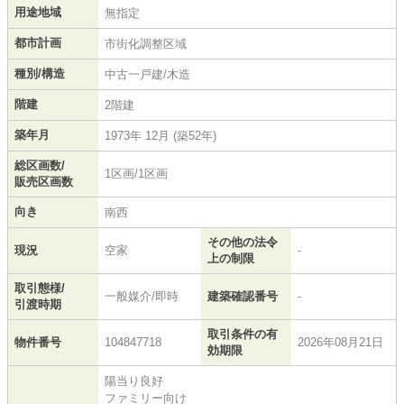
用途地域
無指定
都市計画
市街化調整区域
種別/構造
中古一戸建/木造
階建
2階建
築年月
1973年 12月 (築52年)
総区画数/
1区画/1区画
販売区画数
向き
南西
その他の法令
現況
空家
-
上の制限
取引態様/
一般媒介/即時
建築確認番号
-
引渡時期
取引条件の有
物件番号
104847718
2026年08月21日
効期限
陽当り良好
ファミリー向け