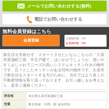
メールでお問い合わせする(無料)
電話でお問い合わせする
無料会員登録はこちら
公開物件数：
0
件
会員登録
会員物件数：
0
件
新生活を失敗せず、スタートさせたいならこちらの「久喜
市菖蒲町三箇 中古戸建て」はいかがでしょうか。使いや
すくおしゃれでニーズの高いシステムキッチン付きの物件
です。広々としたキッチンがある5DKの物件です。久喜市
で新生活をスタートする方のために、当社ではより多くの
不動産情報を取り扱っております。お引っ越しをお考えな
ら、是非ご連絡ください。
所在地
埼玉県
久喜市
菖蒲町三箇
交通
東北本線
「
白岡
」駅 徒歩83分