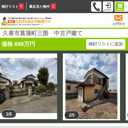
0
1
検討リスト
最近見た物件
お問合せ
久喜市菖蒲町三箇 中古戸建て
価格
698
万円
検討リストに追加
1/5
2/5