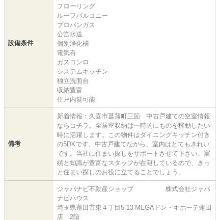
フローリング
ルーフバルコニー
プロパンガス
公営水道
設備条件
個別浄化槽
電気有
ガスコンロ
システムキッチン
独立洗面台
収納豊富
住戸内覧可能
新着情報：久喜市菖蒲町三箇 中古戸建ての空室情報
ならコチラ。全居室収納は一時的にものを移動したい
時に活躍します。この物件はダイニングキッチン付き
備考
の5DKです。中古戸建てながら、室内はとてもきれい
です。当社に住まい探しをサポートさせて下さい。実
績と知識が豊富なスタッフが在籍しているので、きっ
と住まい探しのお役に立てることでしょう。
ジャパナビ不動産ショップ 株式会社ジャパ
ナビハウス
埼玉県蓮田市東４丁目5-13 MEGAドン・キホーテ蓮田
店 2階