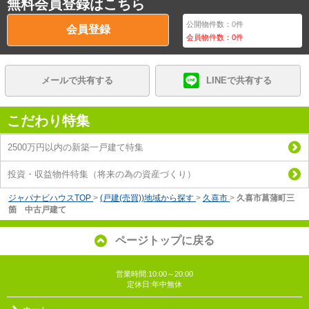
無料会員登録はこちら
公開物件数：
0
件
会員登録
会員物件数：
0
件
メールで共有する
LINEで共有する
こだわり特集
2500万円以内の新築一戸建て特集
投資・収益物件特集（将来の為の資産づくり）
ジャパナビハウスTOP
>
(戸建(売買))地域から探す
>
久喜市
>
久喜市菖蒲町三
箇 中古戸建て
ページトップに戻る
営業時間:10:00～20:00
定休日:年中無休