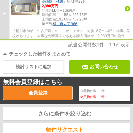
高崎線
「
桶川
」駅 徒歩29分
2,980万円
間取:
4LDK＋1S(納戸)
建物面積:
111.58㎡ / 33.75坪
土地面積:
191.69㎡ / 57.98坪
埼玉県
桶川市
大字加納
「桶川市加納 中古戸建」のここがイチオシ。徒歩18分の場所に桶川小学
校があります。大事な判断基準でもある購入価格が、2,980万円の物件で
す。落ち着きのある整然とした街並みです。...
該当公開件数
1
件
1-1
件表示
チェックした物件をまとめて
検討リストに追加
お問い合わせ
無料会員登録はこちら
公開物件数：
0
件
会員登録
会員物件数：
0
件
さらに条件を絞り込む
物件リクエスト