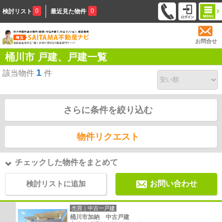
0
0
検討リスト
最近見た物件
お問合せ
桶川市 戸建、戸建一覧
1
該当物件
件
さらに条件を絞り込む
物件リクエスト
チェックした物件をまとめて
検討リストに追加
お問い合わせ
売買｜中古一戸建
桶川市加納 中古戸建