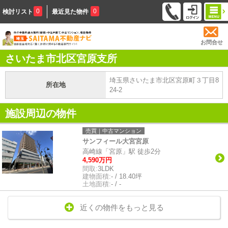
0
0
検討リスト
最近見た物件
お問合せ
さいたま市北区宮原支所
埼玉県さいたま市北区宮原町３丁目8
所在地
24-2
施設周辺の物件
売買｜中古マンション
サンフィール大宮宮原
高崎線「宮原」駅 徒歩2分
4,590万円
間取:
3LDK
建物面積:
- / 18.40坪
土地面積:
- / -
近くの物件をもっと見る