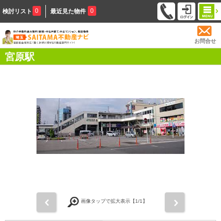
0
0
検討リスト
最近見た物件
お問合せ
宮原駅
前
次
画像タップで拡大表示【
1
/1】