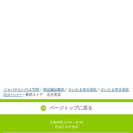
ジャパナビハウスTOP
>
周辺施設案内
>
さいたま市大宮区
>
さいたま市大宮区
のスーパー
>
東武ストア 北大宮店
ページトップに戻る
営業時間:10:00～20:00
定休日:年中無休