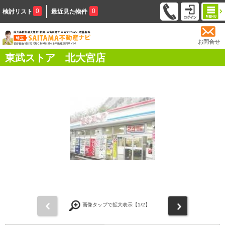
0
0
検討リスト
最近見た物件
お問合せ
東武ストア 北大宮店
前
次
画像タップで拡大表示【
1
/2】