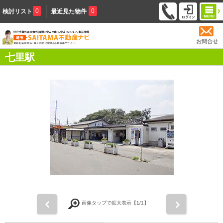
0
0
検討リスト
最近見た物件
お問合せ
七里駅
前
次
画像タップで拡大表示【
1
/1】