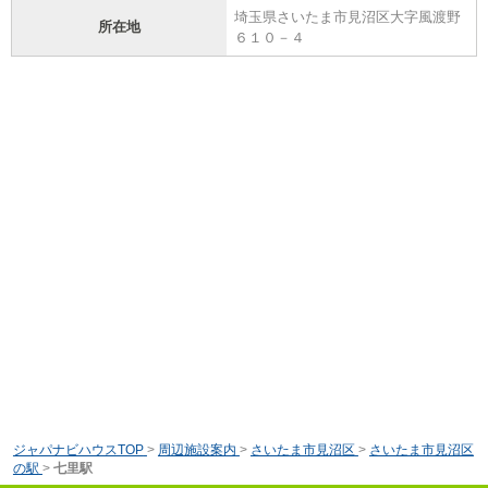
埼玉県さいたま市見沼区大字風渡野
所在地
６１０－４
ジャパナビハウスTOP
>
周辺施設案内
>
さいたま市見沼区
>
さいたま市見沼区
の駅
>
七里駅