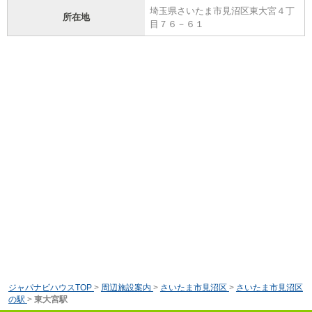
埼玉県さいたま市見沼区東大宮４丁
所在地
目７６－６１
ジャパナビハウスTOP
>
周辺施設案内
>
さいたま市見沼区
>
さいたま市見沼区
の駅
>
東大宮駅