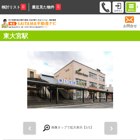
0
0
検討リスト
最近見た物件
お問合せ
東大宮駅
前
次
画像タップで拡大表示【
1
/1】