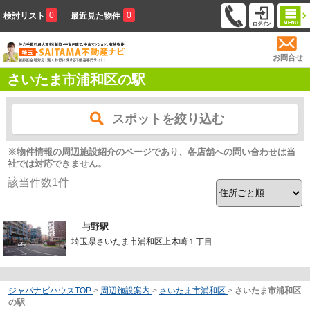
0
0
検討リスト
最近見た物件
お問合せ
さいたま市浦和区の駅
スポットを絞り込む
※物件情報の周辺施設紹介のページであり、各店舗への問い合わせは当
社では対応できません。
該当件数
1
件
与野駅
埼玉県さいたま市浦和区上木崎１丁目
-
ジャパナビハウスTOP
>
周辺施設案内
>
さいたま市浦和区
>
さいたま市浦和区
の駅